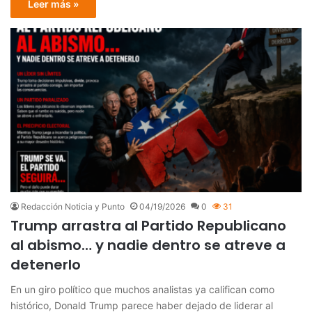
Leer más »
Redacción Noticia y Punto
04/19/2026
0
31
Trump arrastra al Partido Republicano
al abismo… y nadie dentro se atreve a
detenerlo
En un giro político que muchos analistas ya califican como
histórico, Donald Trump parece haber dejado de liderar al