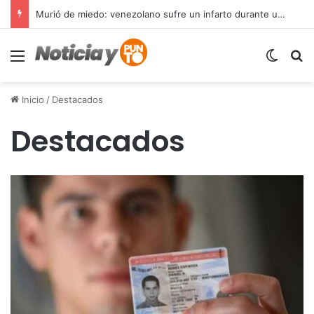
Murió de miedo: venezolano sufre un infarto durante una parada policial en Florida y expone el terror que viven miles de inmigrantes perseguidos por la presión migratoria en EE.UU.
Menú
Switch
B
Inicio
/
Destacados
Destacados