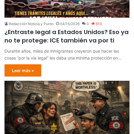
Redacción Noticia y Punto
04/15/2026
0
513
¿Entraste legal a Estados Unidos? Eso ya
no te protege: ICE también va por ti
Durante años, miles de inmigrantes creyeron que hacer las
cosas “por la vía legal” les daba una mínima protección en…
Leer más »