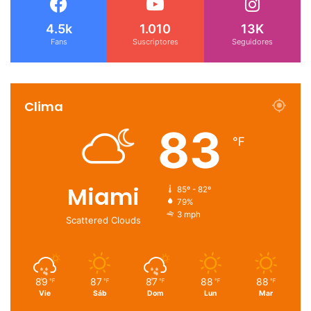
4.5k
1.010
13K
Fans
Suscriptores
Seguidores
Clima
83
℉
Miami
85º - 82º
79%
3 mph
Scattered Clouds
89
87
87
88
88
℉
℉
℉
℉
℉
Vie
Sáb
Dom
Lun
Mar