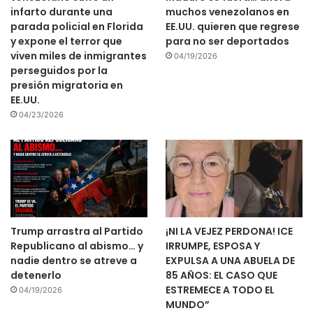
infarto durante una
muchos venezolanos en
parada policial en Florida
EE.UU. quieren que regrese
y expone el terror que
para no ser deportados
viven miles de inmigrantes
04/19/2026
perseguidos por la
presión migratoria en
EE.UU.
04/23/2026
Trump arrastra al Partido
¡NI LA VEJEZ PERDONA! ICE
Republicano al abismo… y
IRRUMPE, ESPOSA Y
nadie dentro se atreve a
EXPULSA A UNA ABUELA DE
detenerlo
85 AÑOS: EL CASO QUE
ESTREMECE A TODO EL
04/19/2026
MUNDO”