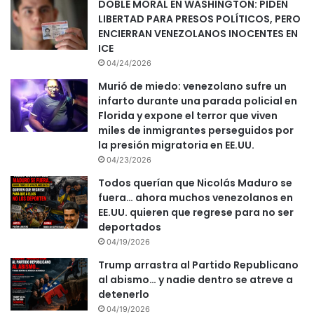
DOBLE MORAL EN WASHINGTON: PIDEN
LIBERTAD PARA PRESOS POLÍTICOS, PERO
ENCIERRAN VENEZOLANOS INOCENTES EN
ICE
04/24/2026
Murió de miedo: venezolano sufre un
infarto durante una parada policial en
Florida y expone el terror que viven
miles de inmigrantes perseguidos por
la presión migratoria en EE.UU.
04/23/2026
Todos querían que Nicolás Maduro se
fuera… ahora muchos venezolanos en
EE.UU. quieren que regrese para no ser
deportados
04/19/2026
Trump arrastra al Partido Republicano
al abismo… y nadie dentro se atreve a
detenerlo
04/19/2026