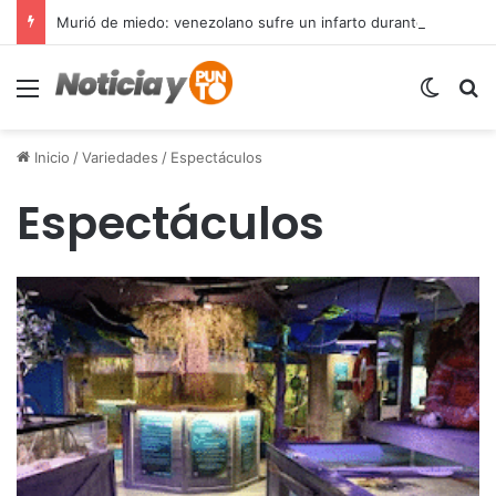
Murió de miedo: venezolano sufre un infarto durante una parada policial en Florida y expone el terror que viven miles de inmigrantes perseguidos por la presión migratoria en EE.UU.
Menú
Switch
B
Inicio
/
Variedades
/
Espectáculos
Espectáculos