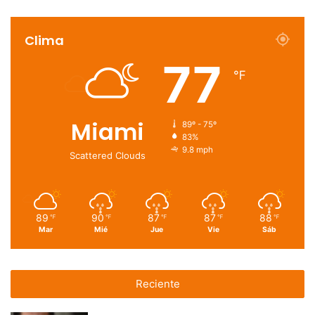
Clima
77
℉
Miami
89º - 75º
83%
9.8 mph
Scattered Clouds
89
90
87
87
88
℉
℉
℉
℉
℉
Mar
Mié
Jue
Vie
Sáb
Reciente