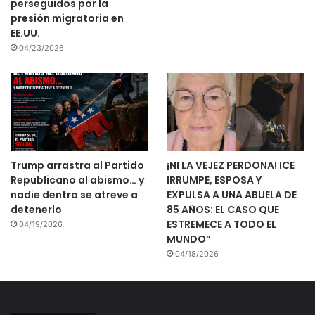
perseguidos por la
presión migratoria en
EE.UU.
04/23/2026
Trump arrastra al Partido
¡NI LA VEJEZ PERDONA! ICE
Republicano al abismo… y
IRRUMPE, ESPOSA Y
nadie dentro se atreve a
EXPULSA A UNA ABUELA DE
detenerlo
85 AÑOS: EL CASO QUE
ESTREMECE A TODO EL
04/19/2026
MUNDO”
04/18/2026