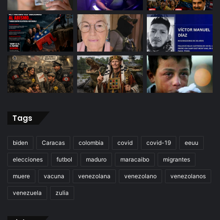
Tags
biden
Caracas
colombia
covid
covid-19
eeuu
elecciones
futbol
maduro
maracaibo
migrantes
muere
vacuna
venezolana
venezolano
venezolanos
venezuela
zulia