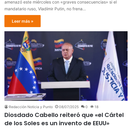
amenazó este miércoles con «graves consecuencias» si el
mandatario ruso, Vladímir Putin, no frena…
Leer más »
Redacción Noticia y Punto
08/07/2025
0
18
Diosdado Cabello reiteró que «el Cártel
de los Soles es un invento de EEUU»