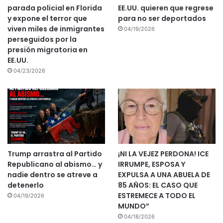
parada policial en Florida
EE.UU. quieren que regrese
y expone el terror que
para no ser deportados
viven miles de inmigrantes
04/19/2026
perseguidos por la
presión migratoria en
EE.UU.
04/23/2026
Trump arrastra al Partido
¡NI LA VEJEZ PERDONA! ICE
Republicano al abismo… y
IRRUMPE, ESPOSA Y
nadie dentro se atreve a
EXPULSA A UNA ABUELA DE
detenerlo
85 AÑOS: EL CASO QUE
ESTREMECE A TODO EL
04/19/2026
MUNDO”
04/18/2026