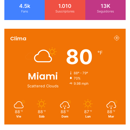
4.5k
1.010
13K
Fans
Suscriptores
Seguidores
Clima
80
℉
Miami
88º - 79º
70%
9.98 mph
Scattered Clouds
88
88
88
87
88
℉
℉
℉
℉
℉
Vie
Sáb
Dom
Lun
Mar