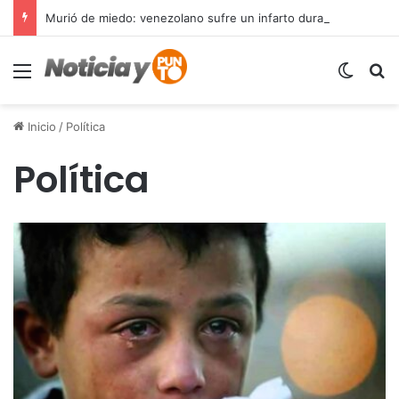
Murió de miedo: venezolano sufre un infarto durante una parada policial en Florida y expone el terror que viven miles de inmigrantes perseguidos por la presión migratoria en EE.UU.
Menú
Switch
B
Inicio
/
Política
Política