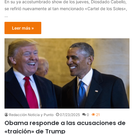
En su ya acostumbrado show de los jueves, Diosdado Cabello,
se refirió nuevamente al tan mencionado «Cartel de los Soles»,
…
Leer más »
Redacción Noticia y Punto
07/23/2025
0
21
Obama responde a las acusaciones de
«traición» de Trump