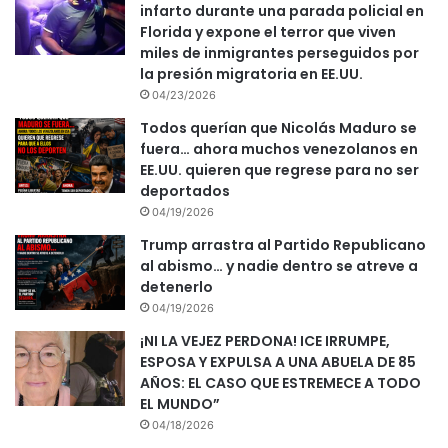
infarto durante una parada policial en
Florida y expone el terror que viven
miles de inmigrantes perseguidos por
la presión migratoria en EE.UU.
04/23/2026
Todos querían que Nicolás Maduro se
fuera… ahora muchos venezolanos en
EE.UU. quieren que regrese para no ser
deportados
04/19/2026
Trump arrastra al Partido Republicano
al abismo… y nadie dentro se atreve a
detenerlo
04/19/2026
¡NI LA VEJEZ PERDONA! ICE IRRUMPE,
ESPOSA Y EXPULSA A UNA ABUELA DE 85
AÑOS: EL CASO QUE ESTREMECE A TODO
EL MUNDO”
04/18/2026