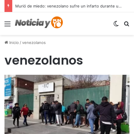
Murió de miedo: venezolano sufre un infarto durante una parada policial en Florida y expone el terror que viven miles de inmigrantes perseguidos por la presión migratoria en EE.UU.
Menú
Switch
B
Inicio
/
venezolanos
venezolanos