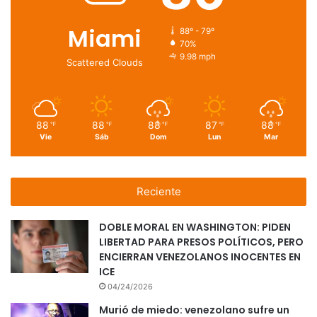
Miami
88º - 79º
70%
9.98 mph
Scattered Clouds
88
88
88
87
88
℉
℉
℉
℉
℉
Vie
Sáb
Dom
Lun
Mar
Reciente
DOBLE MORAL EN WASHINGTON: PIDEN
LIBERTAD PARA PRESOS POLÍTICOS, PERO
ENCIERRAN VENEZOLANOS INOCENTES EN
ICE
04/24/2026
Murió de miedo: venezolano sufre un