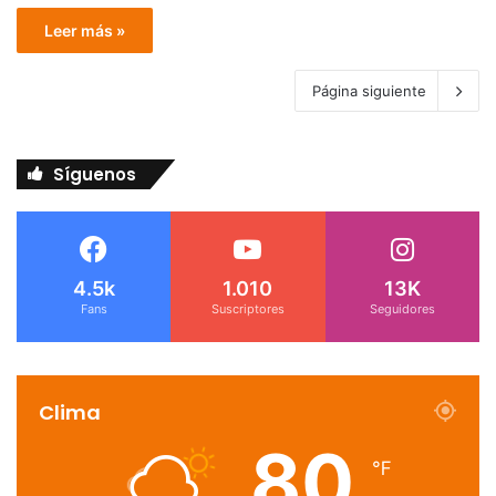
Leer más »
Página siguiente
Síguenos
4.5k
1.010
13K
Fans
Suscriptores
Seguidores
Clima
80
℉