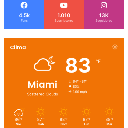
4.5k
1.010
13K
Fans
Suscriptores
Seguidores
Clima
83
℉
Miami
84º - 81º
80%
1.99 mph
Scattered Clouds
86
87
88
87
88
℉
℉
℉
℉
℉
Vie
Sáb
Dom
Lun
Mar