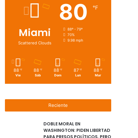
80
℉
Miami
88º - 79º
70%
9.98 mph
Scattered Clouds
88
88
88
87
88
℉
℉
℉
℉
℉
Vie
Sáb
Dom
Lun
Mar
Reciente
DOBLE MORAL EN
WASHINGTON: PIDEN LIBERTAD
PARA PRESOS POLÍTICOS, PERO