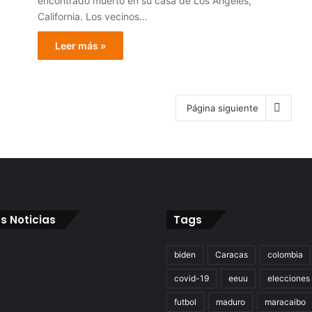
encontrado muerto en su casa de Los Ángeles,
California. Los vecinos…
Leer más »
Página siguiente
s Noticias
Tags
biden
Caracas
colombia
covid-19
eeuu
elecciones
futbol
maduro
maracaibo