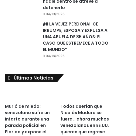
nadie dentro se atreve a
detenerlo
04/19/2026
¡NI LA VEJEZ PERDONA! ICE
IRRUMPE, ESPOSA Y EXPULSA A
UNA ABUELA DE 85 AÑOS: EL
CASO QUE ESTREMECE A TODO
EL MUNDO”
04/18/2026
Últimas Noticias
Murió de miedo:
Todos querían que
venezolano sufre un
Nicolás Maduro se
infarto durante una
fuera… ahora muchos
parada policial en
venezolanos en EE.UU.
Florida y expone el
quieren que regrese