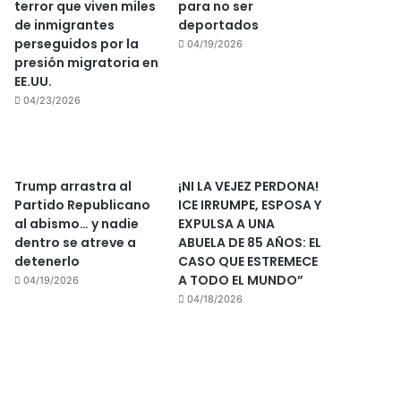
terror que viven miles
para no ser
de inmigrantes
deportados
perseguidos por la
04/19/2026
presión migratoria en
EE.UU.
04/23/2026
Trump arrastra al
¡NI LA VEJEZ PERDONA!
Partido Republicano
ICE IRRUMPE, ESPOSA Y
al abismo… y nadie
EXPULSA A UNA
dentro se atreve a
ABUELA DE 85 AÑOS: EL
detenerlo
CASO QUE ESTREMECE
A TODO EL MUNDO”
04/19/2026
04/18/2026