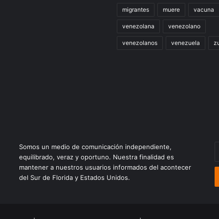
migrantes
muere
vacuna
venezolana
venezolano
venezolanos
venezuela
zu
Somos un medio de comunicación independiente,
E
equilibrado, veraz y oportuno. Nuestra finalidad es
t
mantener a nuestros usuarios informados del acontecer
c
del Sur de Florida y Estados Unidos.
e