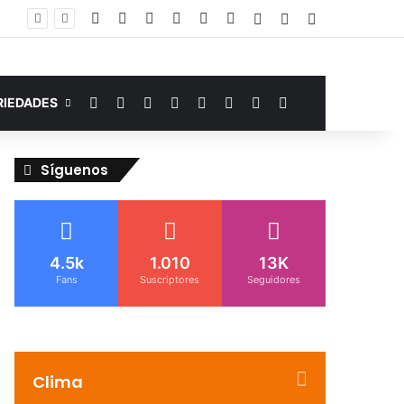
Facebook
YouTube
Instagram
Telegram
WhatsApp
Google Noticias
Acceso
Publicación al a
Barra lateral
Murió de miedo: venezolano sufre un infarto durante una parada policial en Florida y expone el terror que viven miles de inmigrantes perseguidos por la presión migratoria en EE.UU.
Facebook
YouTube
Instagram
Telegram
WhatsApp
Google Noticias
Switch skin
Buscar por
RIEDADES
Síguenos
4.5k
1.010
13K
Fans
Suscriptores
Seguidores
Clima