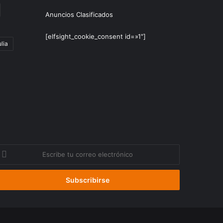
Anuncios Clasificados
[elfsight_cookie_consent id=»1″]
lia
scribe
u
orreo
lectrónico