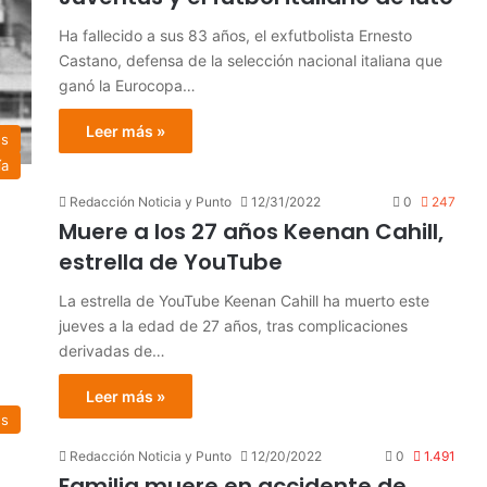
Ha fallecido a sus 83 años, el exfutbolista Ernesto
Castano, defensa de la selección nacional italiana que
ganó la Eurocopa…
Leer más »
es
ía
Redacción Noticia y Punto
12/31/2022
0
247
Muere a los 27 años Keenan Cahill,
estrella de YouTube
La estrella de YouTube Keenan Cahill ha muerto este
jueves a la edad de 27 años, tras complicaciones
derivadas de…
Leer más »
es
Redacción Noticia y Punto
12/20/2022
0
1.491
Familia muere en accidente de