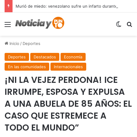
Murió de miedo: venezolano sufre un infarto durante una parada policial en Florida y expone el terror que viven miles de inmigrantes perseguidos por la presión migratoria en EE.UU.
Menú
Switch
B
Inicio
/
Deportes
Deportes
Destacados
Economía
En las comunidades
Internacionales
¡NI LA VEJEZ PERDONA! ICE
IRRUMPE, ESPOSA Y EXPULSA
A UNA ABUELA DE 85 AÑOS: EL
CASO QUE ESTREMECE A
TODO EL MUNDO”