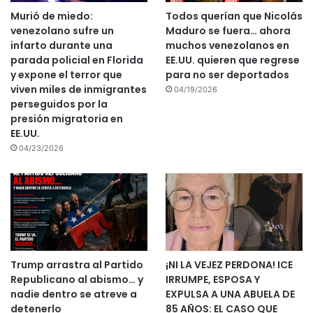
Murió de miedo:
Todos querían que Nicolás
venezolano sufre un
Maduro se fuera… ahora
infarto durante una
muchos venezolanos en
parada policial en Florida
EE.UU. quieren que regrese
y expone el terror que
para no ser deportados
viven miles de inmigrantes
04/19/2026
perseguidos por la
presión migratoria en
EE.UU.
04/23/2026
¡NI LA VEJEZ PERDONA! ICE
Trump arrastra al Partido
IRRUMPE, ESPOSA Y
Republicano al abismo… y
EXPULSA A UNA ABUELA DE
nadie dentro se atreve a
85 AÑOS: EL CASO QUE
detenerlo