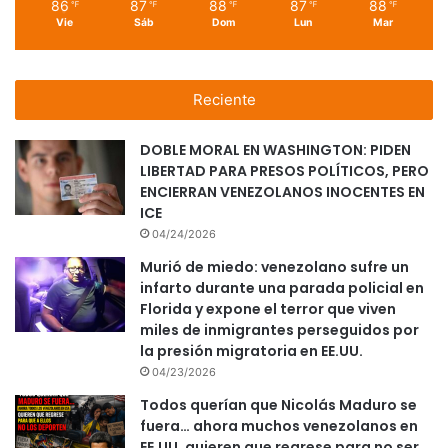
86
87
88
87
88
℉
℉
℉
℉
℉
Vie
Sáb
Dom
Lun
Mar
Reciente
DOBLE MORAL EN WASHINGTON: PIDEN
LIBERTAD PARA PRESOS POLÍTICOS, PERO
ENCIERRAN VENEZOLANOS INOCENTES EN
ICE
04/24/2026
Murió de miedo: venezolano sufre un
infarto durante una parada policial en
Florida y expone el terror que viven
miles de inmigrantes perseguidos por
la presión migratoria en EE.UU.
04/23/2026
Todos querían que Nicolás Maduro se
fuera… ahora muchos venezolanos en
EE.UU. quieren que regrese para no ser