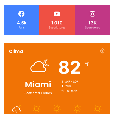
4.5k
1.010
13K
Fans
Suscriptores
Seguidores
Clima
82
℉
Miami
84º - 80º
79%
1.01 mph
Scattered Clouds