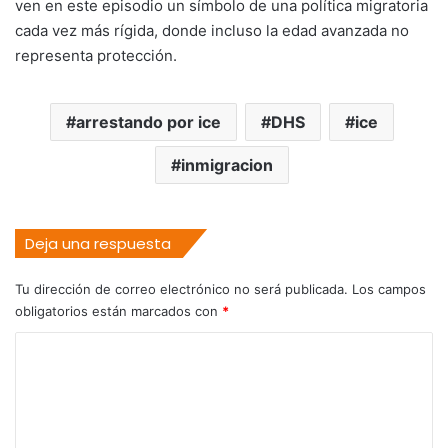
ven en este episodio un símbolo de una política migratoria
cada vez más rígida, donde incluso la edad avanzada no
representa protección.
arrestando por ice
DHS
ice
inmigracion
Deja una respuesta
Tu dirección de correo electrónico no será publicada.
Los campos
obligatorios están marcados con
*
C
o
m
e