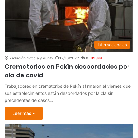
Internacionales
Redación Noticia y Punto
12/16/2022
0
888
Crematorios en Pekín desbordados por
ola de covid
Trabajadores en crematorios de Pekín afirmaron el viernes que
sus establecimientos están desbordados por la ola sin
precedentes de casos…
Leer más »