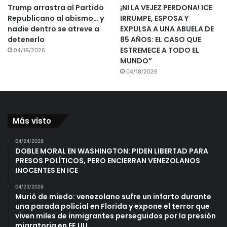
Trump arrastra al Partido
¡NI LA VEJEZ PERDONA! ICE
Republicano al abismo… y
IRRUMPE, ESPOSA Y
nadie dentro se atreve a
EXPULSA A UNA ABUELA DE
detenerlo
85 AÑOS: EL CASO QUE
ESTREMECE A TODO EL
04/19/2026
MUNDO”
04/18/2026
Más visto
04/24/2026
DOBLE MORAL EN WASHINGTON: PIDEN LIBERTAD PARA
PRESOS POLÍTICOS, PERO ENCIERRAN VENEZOLANOS
INOCENTES EN ICE
04/23/2026
Murió de miedo: venezolano sufre un infarto durante
una parada policial en Florida y expone el terror que
viven miles de inmigrantes perseguidos por la presión
migratoria en EE.UU.