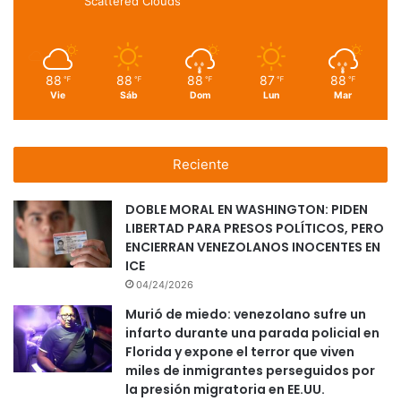
Scattered Clouds
88
88
88
87
88
℉
℉
℉
℉
℉
Vie
Sáb
Dom
Lun
Mar
Reciente
DOBLE MORAL EN WASHINGTON: PIDEN
LIBERTAD PARA PRESOS POLÍTICOS, PERO
ENCIERRAN VENEZOLANOS INOCENTES EN
ICE
04/24/2026
Murió de miedo: venezolano sufre un
infarto durante una parada policial en
Florida y expone el terror que viven
miles de inmigrantes perseguidos por
la presión migratoria en EE.UU.