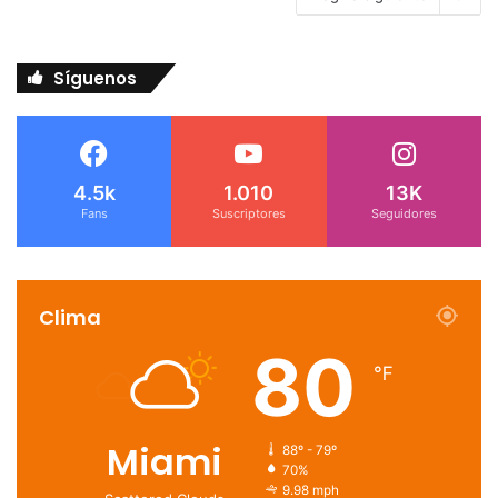
Síguenos
4.5k
1.010
13K
Fans
Suscriptores
Seguidores
Clima
80
℉
Miami
88º - 79º
70%
9.98 mph