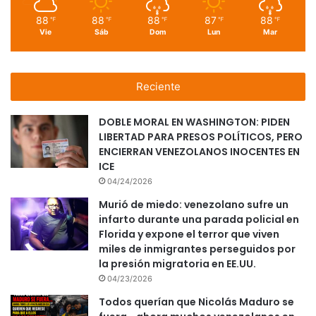
88
88
88
87
88
℉
℉
℉
℉
℉
Vie
Sáb
Dom
Lun
Mar
Reciente
DOBLE MORAL EN WASHINGTON: PIDEN
LIBERTAD PARA PRESOS POLÍTICOS, PERO
ENCIERRAN VENEZOLANOS INOCENTES EN
ICE
04/24/2026
Murió de miedo: venezolano sufre un
infarto durante una parada policial en
Florida y expone el terror que viven
miles de inmigrantes perseguidos por
la presión migratoria en EE.UU.
04/23/2026
Todos querían que Nicolás Maduro se