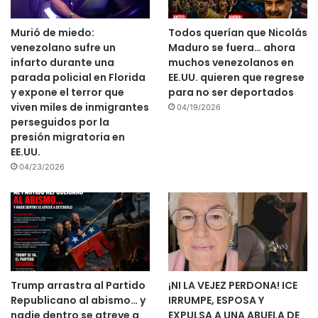
Murió de miedo:
Todos querían que Nicolás
venezolano sufre un
Maduro se fuera… ahora
infarto durante una
muchos venezolanos en
parada policial en Florida
EE.UU. quieren que regrese
y expone el terror que
para no ser deportados
viven miles de inmigrantes
04/19/2026
perseguidos por la
presión migratoria en
EE.UU.
04/23/2026
Trump arrastra al Partido
¡NI LA VEJEZ PERDONA! ICE
Republicano al abismo… y
IRRUMPE, ESPOSA Y
nadie dentro se atreve a
EXPULSA A UNA ABUELA DE