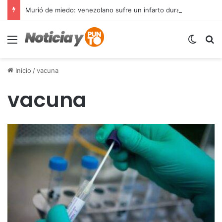
Murió de miedo: venezolano sufre un infarto durante una parada policial en Florida y expone el terror que viven miles de inmigrantes perseguidos por la presión migratoria en EE.UU.
Menú
Switch
B
Inicio
/
vacuna
vacuna