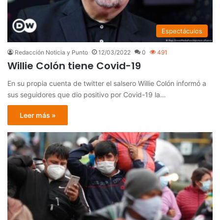
Espectáculos
Redacción Noticia y Punto
12/03/2022
0
491
Willie Colón tiene Covid-19
En su propia cuenta de twitter el salsero Willie Colón informó a
sus seguidores que dio positivo por Covid-19 la…
Leer más »