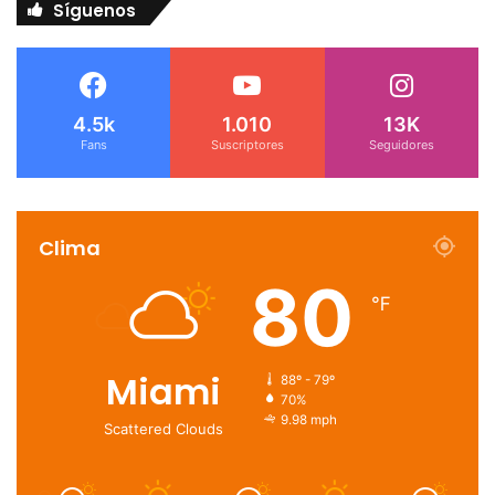
Síguenos
4.5k
1.010
13K
Fans
Suscriptores
Seguidores
Clima
80
℉
Miami
88º - 79º
70%
9.98 mph
Scattered Clouds