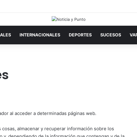
ALES
INTERNACIONALES
DEPORTES
SUCESOS
VA
es
ador al acceder a determinadas páginas web.
s cosas, almacenar y recuperar información sobre los
o y, dependiendo de la información que contengan y de la