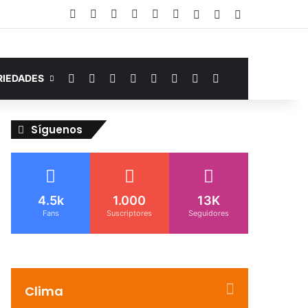
Facebook
YouTube
Instagram
Telegram
WhatsApp
Google Noticias
Acceso
Publicación al az
Barra lateral
Facebook
YouTube
Instagram
Telegram
WhatsApp
Google Noticias
Switch skin
Buscar por
RIEDADES
Síguenos
4.5k
1.000
13K
Fans
Suscriptores
Seguidores
Clima