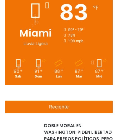
83
℉
Miami
90º - 79º
78%
1.99 mph
Lluvia Ligera
90
91
88
87
87
℉
℉
℉
℉
℉
Sáb
Dom
Lun
Mar
Mié
Reciente
DOBLE MORAL EN
WASHINGTON: PIDEN LIBERTAD
PARA PRESOS POLÍTICOS, PERO