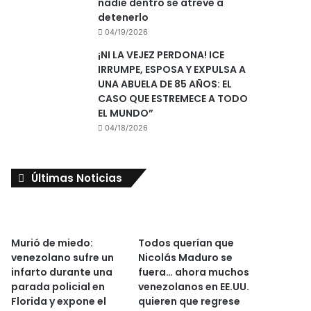
nadie dentro se atreve a
detenerlo
04/19/2026
¡NI LA VEJEZ PERDONA! ICE
IRRUMPE, ESPOSA Y EXPULSA A
UNA ABUELA DE 85 AÑOS: EL
CASO QUE ESTREMECE A TODO
EL MUNDO”
04/18/2026
Últimas Noticias
Murió de miedo:
Todos querían que
venezolano sufre un
Nicolás Maduro se
infarto durante una
fuera… ahora muchos
parada policial en
venezolanos en EE.UU.
Florida y expone el
quieren que regrese