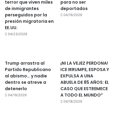
terror que viven miles
para no ser
de inmigrantes
deportados
perseguidos por la
04/19/2026
presión migratoria en
EE.UU.
04/23/2026
Trump arrastra al
¡NI LA VEJEZ PERDONA!
Partido Republicano
ICE IRRUMPE, ESPOSA Y
al abismo… y nadie
EXPULSA A UNA
dentro se atreve a
ABUELA DE 85 AÑOS: EL
detenerlo
CASO QUE ESTREMECE
A TODO EL MUNDO”
04/19/2026
04/18/2026