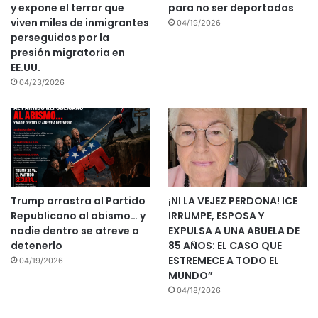
y expone el terror que
para no ser deportados
viven miles de inmigrantes
04/19/2026
perseguidos por la
presión migratoria en
EE.UU.
04/23/2026
Trump arrastra al Partido
¡NI LA VEJEZ PERDONA! ICE
Republicano al abismo… y
IRRUMPE, ESPOSA Y
nadie dentro se atreve a
EXPULSA A UNA ABUELA DE
detenerlo
85 AÑOS: EL CASO QUE
ESTREMECE A TODO EL
04/19/2026
MUNDO”
04/18/2026