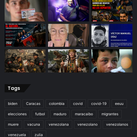
Tags
biden
Caracas
colombia
covid
covid-19
eeuu
elecciones
futbol
maduro
maracaibo
migrantes
muere
vacuna
venezolana
venezolano
venezolanos
venezuela
zulia