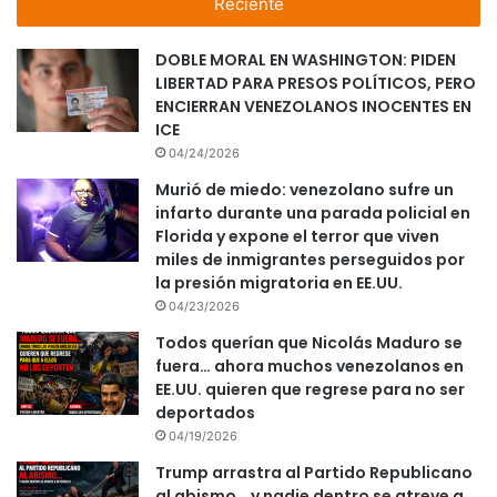
Reciente
DOBLE MORAL EN WASHINGTON: PIDEN
LIBERTAD PARA PRESOS POLÍTICOS, PERO
ENCIERRAN VENEZOLANOS INOCENTES EN
ICE
04/24/2026
Murió de miedo: venezolano sufre un
infarto durante una parada policial en
Florida y expone el terror que viven
miles de inmigrantes perseguidos por
la presión migratoria en EE.UU.
04/23/2026
Todos querían que Nicolás Maduro se
fuera… ahora muchos venezolanos en
EE.UU. quieren que regrese para no ser
deportados
04/19/2026
Trump arrastra al Partido Republicano
al abismo… y nadie dentro se atreve a