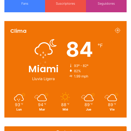
Fans
Suscriptores
Seguidores
Clima
84
℉
Miami
93º - 82º
82%
1.99 mph
Lluvia Ligera
93
94
88
89
89
℉
℉
℉
℉
℉
Lun
Mar
Mié
Jue
Vie