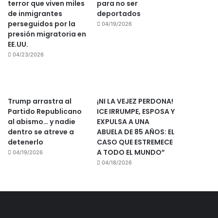
terror que viven miles
para no ser
de inmigrantes
deportados
perseguidos por la
04/19/2026
presión migratoria en
EE.UU.
04/23/2026
Trump arrastra al
¡NI LA VEJEZ PERDONA!
Partido Republicano
ICE IRRUMPE, ESPOSA Y
al abismo… y nadie
EXPULSA A UNA
dentro se atreve a
ABUELA DE 85 AÑOS: EL
detenerlo
CASO QUE ESTREMECE
A TODO EL MUNDO”
04/19/2026
04/18/2026