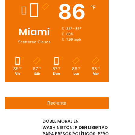
86
℉
Miami
88º - 85º
80%
1.99 mph
Scattered Clouds
89
87
87
88
88
℉
℉
℉
℉
℉
Vie
Sáb
Dom
Lun
Mar
Reciente
DOBLE MORAL EN
WASHINGTON: PIDEN LIBERTAD
PARA PRESOS POLÍTICOS, PERO