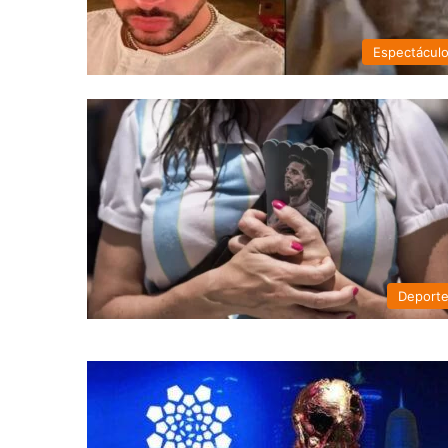
Espectácul
Deport