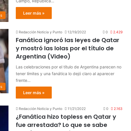
Campo, República…
Leer más »
os
Redacción Noticia y Punto
12/19/2022
0
2.429
Fanática ignoró las leyes de Qatar
y mostró las lolas por el título de
Argentina (Video)
Las celebraciones por el título de Argentina parecen no
tener límites y una fanática lo dejó claro al aparecer
frente…
es
Leer más »
Redacción Noticia y Punto
11/21/2022
0
2.163
¿Fanática hizo topless en Qatar y
fue arrestada? Lo que se sabe