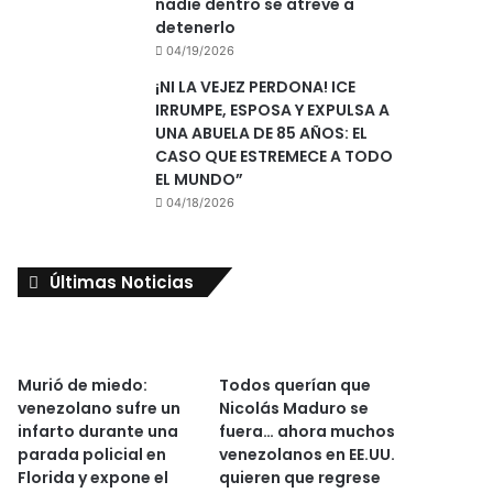
nadie dentro se atreve a
detenerlo
04/19/2026
¡NI LA VEJEZ PERDONA! ICE
IRRUMPE, ESPOSA Y EXPULSA A
UNA ABUELA DE 85 AÑOS: EL
CASO QUE ESTREMECE A TODO
EL MUNDO”
04/18/2026
Últimas Noticias
Murió de miedo:
Todos querían que
venezolano sufre un
Nicolás Maduro se
infarto durante una
fuera… ahora muchos
parada policial en
venezolanos en EE.UU.
Florida y expone el
quieren que regrese