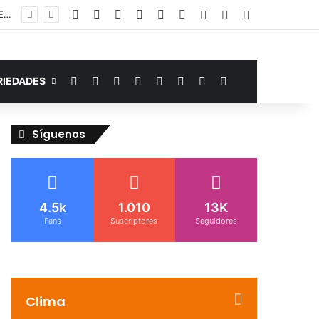
Facebook
YouTube
Instagram
Telegram
WhatsApp
Google Noticias
Acceso
Publicación al a
Barra lateral
Murió de miedo: venezolano sufre un infarto durante una parada policial en Florida y expone el terror que viven miles de inmigrantes perseguidos por la presión migratoria en EE.UU.
Facebook
YouTube
Instagram
Telegram
WhatsApp
Google Noticias
Switch skin
Buscar por
RIEDADES
Síguenos
4.5k
1.010
13K
Fans
Suscriptores
Seguidores
Clima