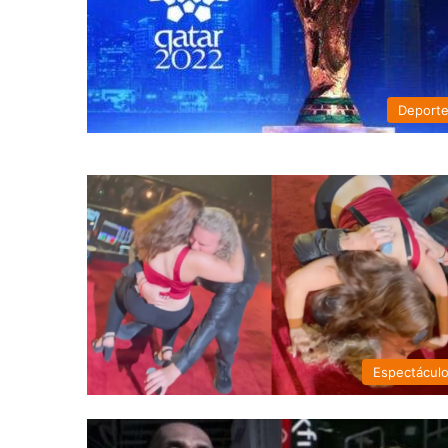
Deport
Espectácul