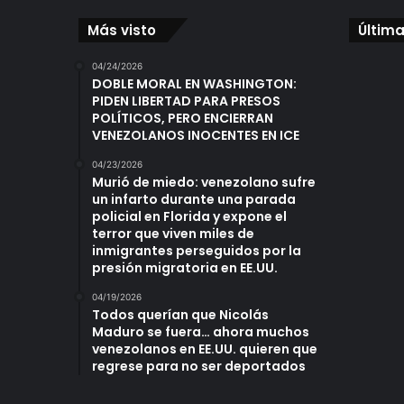
Más visto
Última
04/24/2026
DOBLE MORAL EN WASHINGTON:
PIDEN LIBERTAD PARA PRESOS
POLÍTICOS, PERO ENCIERRAN
VENEZOLANOS INOCENTES EN ICE
04/23/2026
Murió de miedo: venezolano sufre
un infarto durante una parada
policial en Florida y expone el
terror que viven miles de
inmigrantes perseguidos por la
presión migratoria en EE.UU.
04/19/2026
Todos querían que Nicolás
Maduro se fuera… ahora muchos
venezolanos en EE.UU. quieren que
regrese para no ser deportados