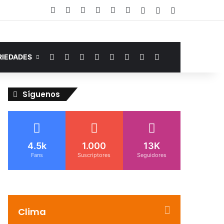
Facebook
YouTube
Instagram
Telegram
WhatsApp
Google Noticias
Acceso
Publicación al az
Barra lateral
Facebook
YouTube
Instagram
Telegram
WhatsApp
Google Noticias
Switch skin
Buscar por
RIEDADES
Síguenos
4.5k
1.000
13K
Fans
Suscriptores
Seguidores
Clima