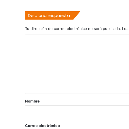
Deja una respuesta
Tu dirección de correo electrónico no será publicada.
Los
C
o
m
e
n
t
a
r
Nombre
i
o
*
Correo electrónico