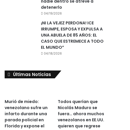
nadie dentro se atreve a
detenerlo
04/19/2026
¡NI LA VEJEZ PERDONA! ICE
IRRUMPE, ESPOSA Y EXPULSA A
UNA ABUELA DE 85 AÑOS: EL
CASO QUE ESTREMECE A TODO
EL MUNDO”
04/18/2026
Últimas Noticias
Murió de miedo:
Todos querían que
venezolano sufre un
Nicolás Maduro se
infarto durante una
fuera… ahora muchos
parada policial en
venezolanos en EE.UU.
Florida y expone el
quieren que regrese