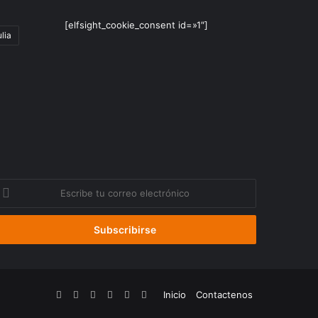
[elfsight_cookie_consent id=»1″]
lia
scribe
u
orreo
lectrónico
Facebook
YouTube
Instagram
Telegram
WhatsApp
Google
Inicio
Contactenos
Noticias