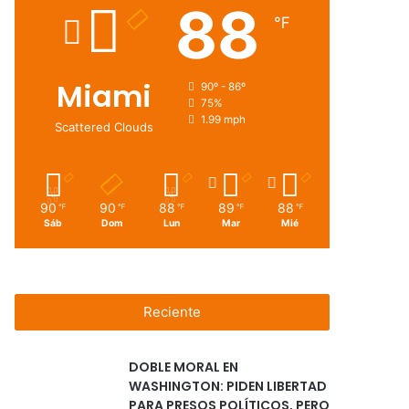
88
℉
Miami
90º - 86º
75%
1.99 mph
Scattered Clouds
90
90
88
89
88
℉
℉
℉
℉
℉
Sáb
Dom
Lun
Mar
Mié
Reciente
DOBLE MORAL EN
WASHINGTON: PIDEN LIBERTAD
PARA PRESOS POLÍTICOS, PERO