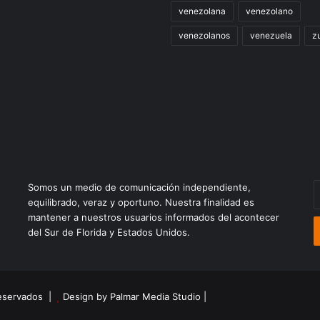
venezolana
venezolano
venezolanos
venezuela
zu
E
Somos un medio de comunicación independiente,
t
equilibrado, veraz y oportuno. Nuestra finalidad es
c
mantener a nuestros usuarios informados del acontecer
e
del Sur de Florida y Estados Unidos.
reservados |
Design by Palmar Media Studio
|