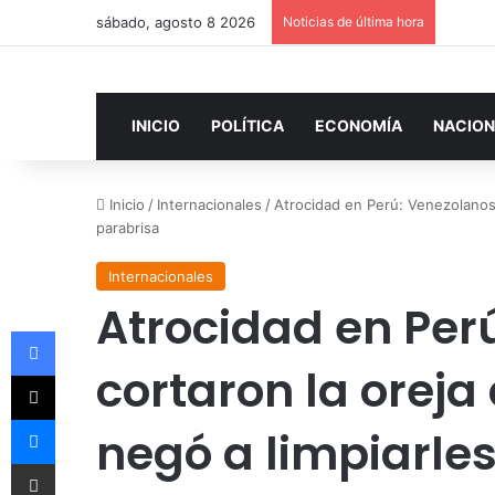
sábado, agosto 8 2026
Noticias de última hora
INICIO
POLÍTICA
ECONOMÍA
NACION
Inicio
/
Internacionales
/
Atrocidad en Perú: Venezolanos 
parabrisa
Internacionales
Atrocidad en Per
Facebook
cortaron la oreja
X
Messenger
negó a limpiarles
Compartir por correo electrónico