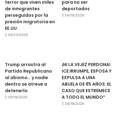
terror que viven miles
para no ser
de inmigrantes
deportados
perseguidos por la
04/19/2026
presión migratoria en
EE.UU.
04/23/2026
Trump arrastra al
¡NI LA VEJEZ PERDONA!
Partido Republicano
ICE IRRUMPE, ESPOSA Y
al abismo… y nadie
EXPULSA A UNA
dentro se atreve a
ABUELA DE 85 AÑOS: EL
detenerlo
CASO QUE ESTREMECE
A TODO EL MUNDO”
04/19/2026
04/18/2026