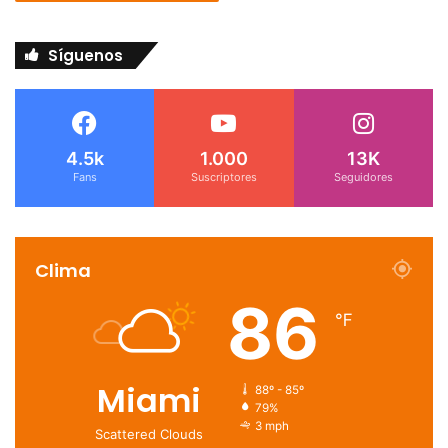
Síguenos
4.5k
1.000
13K
Fans
Suscriptores
Seguidores
Clima
86
℉
Miami
88º - 85º
79%
3 mph
Scattered Clouds