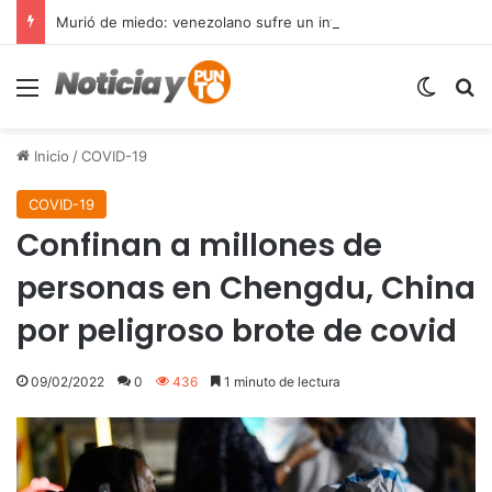
Murió de miedo: venezolano sufre un infarto durante una parada policial en Florida y expone el terror que viven miles de inmigrantes perseguidos por la presión migratoria en EE.UU.
Menú
Switch
B
Inicio
/
COVID-19
COVID-19
Confinan a millones de
personas en Chengdu, China
por peligroso brote de covid
09/02/2022
0
436
1 minuto de lectura