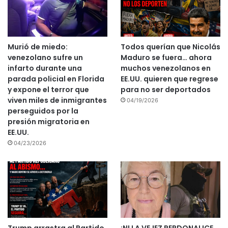
Murió de miedo:
Todos querían que Nicolás
venezolano sufre un
Maduro se fuera… ahora
infarto durante una
muchos venezolanos en
parada policial en Florida
EE.UU. quieren que regrese
y expone el terror que
para no ser deportados
viven miles de inmigrantes
04/19/2026
perseguidos por la
presión migratoria en
EE.UU.
04/23/2026
Trump arrastra al Partido
¡NI LA VEJEZ PERDONA! ICE