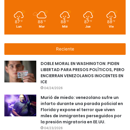
87
88
88
87
88
℉
℉
℉
℉
℉
Lun
Mar
Mié
Jue
Vie
Reciente
DOBLE MORAL EN WASHINGTON: PIDEN
LIBERTAD PARA PRESOS POLÍTICOS, PERO
ENCIERRAN VENEZOLANOS INOCENTES EN
ICE
04/24/2026
Murió de miedo: venezolano sufre un
infarto durante una parada policial en
Florida y expone el terror que viven
miles de inmigrantes perseguidos por
la presión migratoria en EE.UU.
04/23/2026