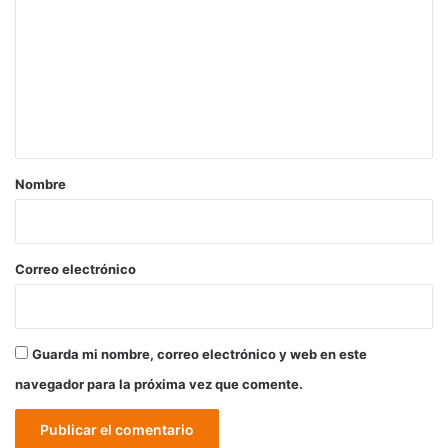
m
e
n
t
a
r
Nombre
i
o
*
Correo electrónico
Guarda mi nombre, correo electrónico y web en este
navegador para la próxima vez que comente.