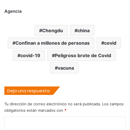
Agencia
Chengdu
china
Confinan a millones de personas
covid
covid-19
Peligroso brote de Covid
vacuna
Deja una respuesta
Tu dirección de correo electrónico no será publicada.
Los campos
obligatorios están marcados con
*
C
o