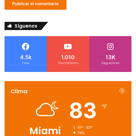
Síguenos
4.5k
1.010
13K
Fans
Suscriptores
Seguidores
Clima
83
℉
Miami
85º - 82º
79%