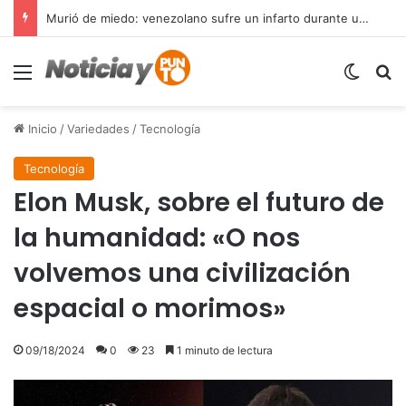
Todos querían que Nicolás Maduro se fuera… ahora muchos venezolanos en EE.UU. quieren que regrese para no ser deportados
Menú
Switch
B
Inicio
/
Variedades
/
Tecnología
Tecnología
Elon Musk, sobre el futuro de
la humanidad: «O nos
volvemos una civilización
espacial o morimos»
09/18/2024
0
23
1 minuto de lectura