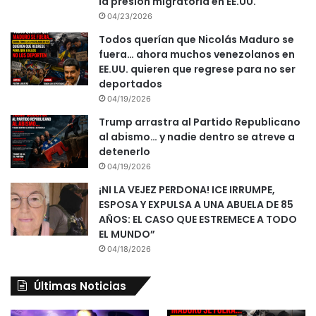
la presión migratoria en EE.UU.
04/23/2026
Todos querían que Nicolás Maduro se
fuera… ahora muchos venezolanos en
EE.UU. quieren que regrese para no ser
deportados
04/19/2026
Trump arrastra al Partido Republicano
al abismo… y nadie dentro se atreve a
detenerlo
04/19/2026
¡NI LA VEJEZ PERDONA! ICE IRRUMPE,
ESPOSA Y EXPULSA A UNA ABUELA DE 85
AÑOS: EL CASO QUE ESTREMECE A TODO
EL MUNDO”
04/18/2026
Últimas Noticias