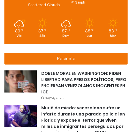
3 mph
Scattered Clouds
89
87
87
88
88
℉
℉
℉
℉
℉
Vie
Sáb
Dom
Lun
Mar
Reciente
DOBLE MORAL EN WASHINGTON: PIDEN
LIBERTAD PARA PRESOS POLÍTICOS, PERO
ENCIERRAN VENEZOLANOS INOCENTES EN
ICE
04/24/2026
Murió de miedo: venezolano sufre un
infarto durante una parada policial en
Florida y expone el terror que viven
miles de inmigrantes perseguidos por