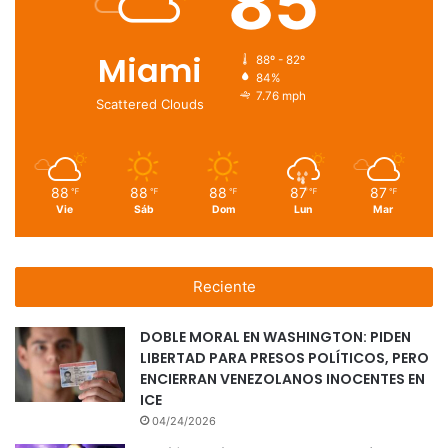
85
Miami
88º - 82º
84%
7.76 mph
Scattered Clouds
88
88
88
87
87
℉
℉
℉
℉
℉
Vie
Sáb
Dom
Lun
Mar
Reciente
DOBLE MORAL EN WASHINGTON: PIDEN
LIBERTAD PARA PRESOS POLÍTICOS, PERO
ENCIERRAN VENEZOLANOS INOCENTES EN
ICE
04/24/2026