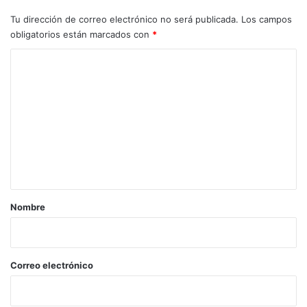
Tu dirección de correo electrónico no será publicada.
Los campos
obligatorios están marcados con
*
C
o
m
e
n
t
a
r
Nombre
i
o
*
Correo electrónico