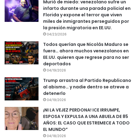
Murió de miedo: venezolano sufre un
infarto durante una parada policial en
Florida y expone el terror que viven
miles de inmigrantes perseguidos por
la presión migratoria en EE.UU.
04/23/2026
Todos querían que Nicolás Maduro se
fuera… ahora muchos venezolanos en
EE.UU. quieren que regrese para no ser
deportados
04/19/2026
Trump arrastra al Partido Republicano
al abismo… y nadie dentro se atreve a
detenerlo
04/19/2026
¡NI LA VEJEZ PERDONA! ICE IRRUMPE,
ESPOSA Y EXPULSA A UNA ABUELA DE 85
AÑOS: EL CASO QUE ESTREMECE A TODO
EL MUNDO”
04/18/2026