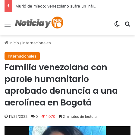
Murió de miedo: venezolano sufre un infarto durante una parada policial en Florida y expone el terror que viven miles de inmigrantes perseguidos por la presión migratoria en EE.UU.
Menú
Switch
B
Inicio
/
Internacionales
Internacionales
Familia venezolana con
parole humanitario
aprobado denuncia a una
aerolínea en Bogotá
11/25/2022
0
1.070
2 minutos de lectura