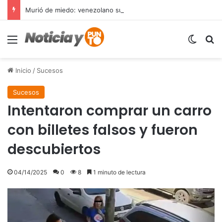
Murió de miedo: venezolano sufre un infarto durante una parada policial en Florida y expone el terror que viven miles de inmigrantes perseguidos por la presión migratoria en EE.UU.
Menú
Switch
B
Inicio
/
Sucesos
Sucesos
Intentaron comprar un carro
con billetes falsos y fueron
descubiertos
04/14/2025
0
8
1 minuto de lectura