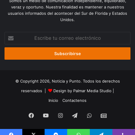
Somos un medio de comunicación independiente, equilibrado,
veraz y oportuno. Nuestra finalidad es mantener a nuestros
usuarios informados del acontecer del Sur de Florida y Estados
Unidos.
Escribe
tu
correo
electrónico
© Copyright 2026, Noticia y Punto. Todos los derechos
reservados |
Design by Palmar Media Studio
|
Inicio
Contactenos
Facebook
YouTube
Instagram
Telegram
WhatsApp
Google
Noticias