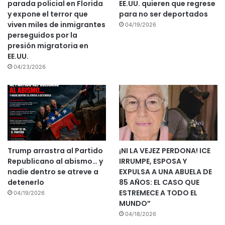
parada policial en Florida
EE.UU. quieren que regrese
y expone el terror que
para no ser deportados
viven miles de inmigrantes
04/19/2026
perseguidos por la
presión migratoria en
EE.UU.
04/23/2026
Trump arrastra al Partido
¡NI LA VEJEZ PERDONA! ICE
Republicano al abismo… y
IRRUMPE, ESPOSA Y
nadie dentro se atreve a
EXPULSA A UNA ABUELA DE
detenerlo
85 AÑOS: EL CASO QUE
ESTREMECE A TODO EL
04/19/2026
MUNDO”
04/18/2026