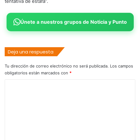
tentativa de estafa”.
Únete a nuestros grupos de Noticia y Punto
Deja una respuesta
Tu dirección de correo electrónico no será publicada.
Los campos
obligatorios están marcados con
*
C
o
m
e
n
t