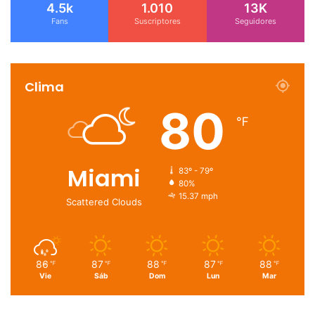
4.5k
1.010
13K
Fans
Suscriptores
Seguidores
Clima
80
℉
Miami
83º - 79º
80%
15.37 mph
Scattered Clouds
86
87
88
87
88
℉
℉
℉
℉
℉
Vie
Sáb
Dom
Lun
Mar