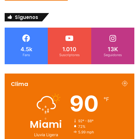
Síguenos
4.5k
1.010
13K
Fans
Suscriptores
Seguidores
Clima
90
℉
Miami
92º - 88º
72%
5.99 mph
Lluvia Ligera