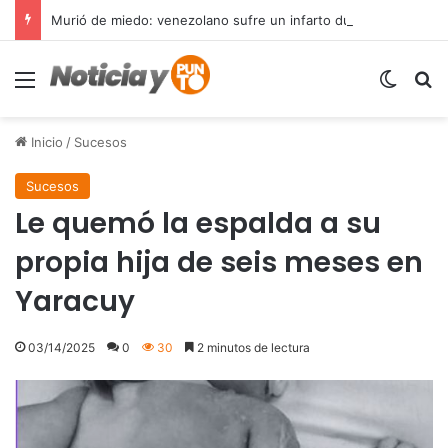
Murió de miedo: venezolano sufre un infarto durante una parada policial en Florida y expone el terror que viven miles de inmigrantes perseguidos por la presión migratoria en EE.UU.
Menú
Switch
B
Inicio
/
Sucesos
Sucesos
Le quemó la espalda a su
propia hija de seis meses en
Yaracuy
03/14/2025
0
30
2 minutos de lectura