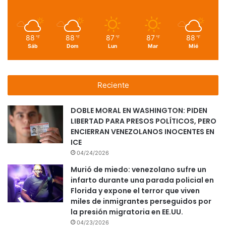
88
88
87
87
88
℉
℉
℉
℉
℉
Sáb
Dom
Lun
Mar
Mié
Reciente
DOBLE MORAL EN WASHINGTON: PIDEN
LIBERTAD PARA PRESOS POLÍTICOS, PERO
ENCIERRAN VENEZOLANOS INOCENTES EN
ICE
04/24/2026
Murió de miedo: venezolano sufre un
infarto durante una parada policial en
Florida y expone el terror que viven
miles de inmigrantes perseguidos por
la presión migratoria en EE.UU.
04/23/2026