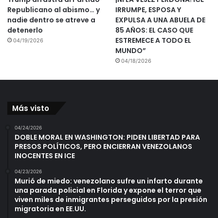
Republicano al abismo… y
IRRUMPE, ESPOSA Y
nadie dentro se atreve a
EXPULSA A UNA ABUELA DE
detenerlo
85 AÑOS: EL CASO QUE
ESTREMECE A TODO EL
04/19/2026
MUNDO”
04/18/2026
Más visto
04/24/2026
DOBLE MORAL EN WASHINGTON: PIDEN LIBERTAD PARA
PRESOS POLÍTICOS, PERO ENCIERRAN VENEZOLANOS
INOCENTES EN ICE
04/23/2026
Murió de miedo: venezolano sufre un infarto durante
una parada policial en Florida y expone el terror que
viven miles de inmigrantes perseguidos por la presión
migratoria en EE.UU.