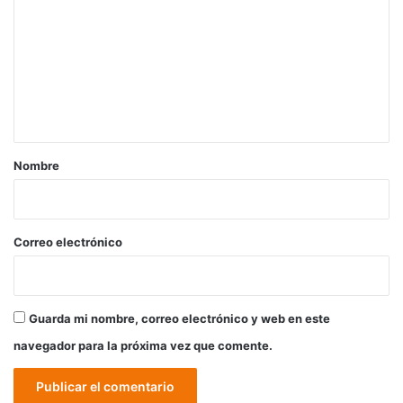
m
e
n
t
a
r
Nombre
i
o
*
Correo electrónico
Guarda mi nombre, correo electrónico y web en este
navegador para la próxima vez que comente.