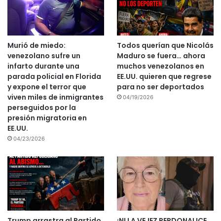
Murió de miedo:
Todos querían que Nicolás
venezolano sufre un
Maduro se fuera… ahora
infarto durante una
muchos venezolanos en
parada policial en Florida
EE.UU. quieren que regrese
y expone el terror que
para no ser deportados
viven miles de inmigrantes
04/19/2026
perseguidos por la
presión migratoria en
EE.UU.
04/23/2026
Trump arrastra al Partido
¡NI LA VEJEZ PERDONA! ICE