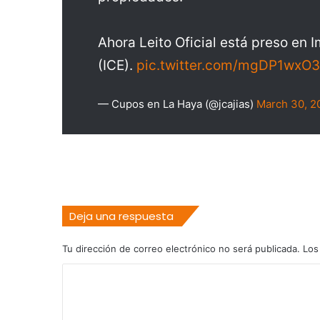
Ahora Leito Oficial está preso en
(ICE).
pic.twitter.com/mgDP1wxO
— Cupos en La Haya (@jcajias)
March 30, 2
Deja una respuesta
Tu dirección de correo electrónico no será publicada.
Los
C
o
m