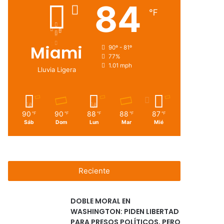
84
℉
Miami
90º - 81º
77%
1.01 mph
Lluvia Ligera
90
90
88
88
87
℉
℉
℉
℉
℉
Sáb
Dom
Lun
Mar
Mié
Reciente
DOBLE MORAL EN
WASHINGTON: PIDEN LIBERTAD
PARA PRESOS POLÍTICOS, PERO