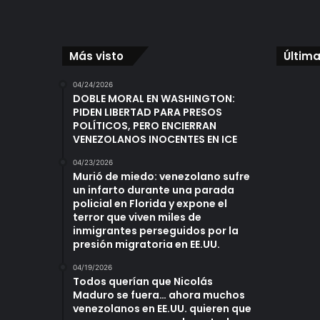
Más visto
Última
04/24/2026
DOBLE MORAL EN WASHINGTON:
PIDEN LIBERTAD PARA PRESOS
POLÍTICOS, PERO ENCIERRAN
VENEZOLANOS INOCENTES EN ICE
04/23/2026
Murió de miedo: venezolano sufre
un infarto durante una parada
policial en Florida y expone el
terror que viven miles de
inmigrantes perseguidos por la
presión migratoria en EE.UU.
04/19/2026
Todos querían que Nicolás
Maduro se fuera… ahora muchos
venezolanos en EE.UU. quieren que