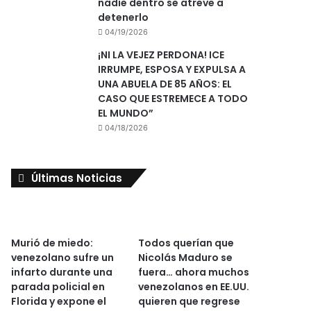
nadie dentro se atreve a
detenerlo
04/19/2026
¡NI LA VEJEZ PERDONA! ICE
IRRUMPE, ESPOSA Y EXPULSA A
UNA ABUELA DE 85 AÑOS: EL
CASO QUE ESTREMECE A TODO
EL MUNDO”
04/18/2026
Últimas Noticias
Murió de miedo:
Todos querían que
venezolano sufre un
Nicolás Maduro se
infarto durante una
fuera… ahora muchos
parada policial en
venezolanos en EE.UU.
Florida y expone el
quieren que regrese