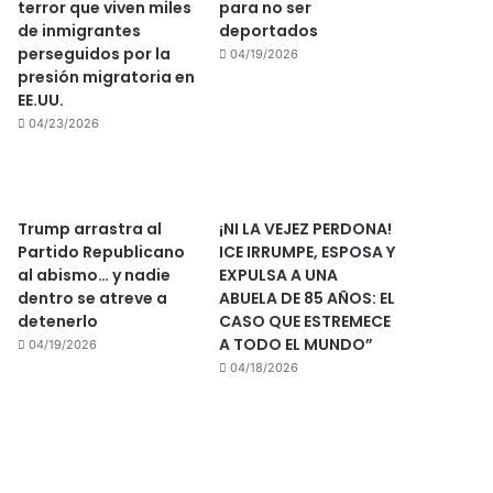
terror que viven miles
para no ser
de inmigrantes
deportados
perseguidos por la
04/19/2026
presión migratoria en
EE.UU.
04/23/2026
Trump arrastra al
¡NI LA VEJEZ PERDONA!
Partido Republicano
ICE IRRUMPE, ESPOSA Y
al abismo… y nadie
EXPULSA A UNA
dentro se atreve a
ABUELA DE 85 AÑOS: EL
detenerlo
CASO QUE ESTREMECE
A TODO EL MUNDO”
04/19/2026
04/18/2026