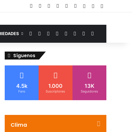
Facebook
YouTube
Instagram
Telegram
WhatsApp
Google Noticias
Acceso
Publicación al az
Barra lateral
Facebook
YouTube
Instagram
Telegram
WhatsApp
Google Noticias
Switch skin
Buscar por
RIEDADES
Síguenos
4.5k
1.000
13K
Fans
Suscriptores
Seguidores
Clima