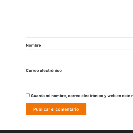
e
n
t
a
r
Nombre
i
o
*
Correo electrónico
Guarda mi nombre, correo electrónico y web en este 