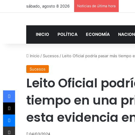
sábado, agosto 8 2026
Noticias de última hora
INICIO
POLÍTICA
ECONOMÍA
NACION
Inicio
/
Sucesos
/
Leito Oficial podría pasar más tiempo
Sucesos
Leito Oficial pod
Facebook
tiempo en una pr
X
esta evidencia e
Messenger
Compartir por correo electrónico
04/03/2024