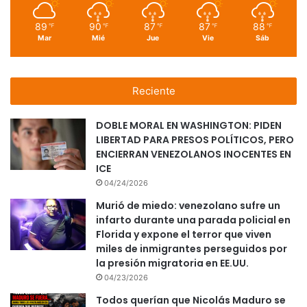
89
90
87
87
88
℉
℉
℉
℉
℉
Mar
Mié
Jue
Vie
Sáb
Reciente
DOBLE MORAL EN WASHINGTON: PIDEN
LIBERTAD PARA PRESOS POLÍTICOS, PERO
ENCIERRAN VENEZOLANOS INOCENTES EN
ICE
04/24/2026
Murió de miedo: venezolano sufre un
infarto durante una parada policial en
Florida y expone el terror que viven
miles de inmigrantes perseguidos por
la presión migratoria en EE.UU.
04/23/2026
Todos querían que Nicolás Maduro se