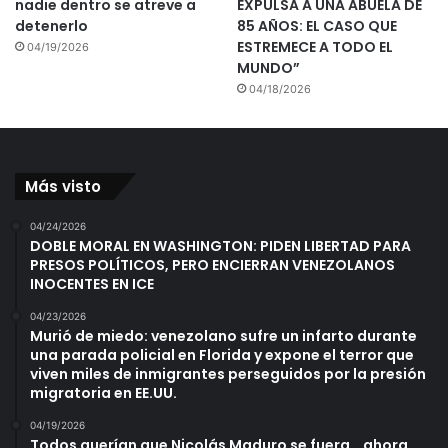
nadie dentro se atreve a
EXPULSA A UNA ABUELA DE
detenerlo
85 AÑOS: EL CASO QUE
ESTREMECE A TODO EL
04/19/2026
MUNDO”
04/18/2026
Más visto
04/24/2026
DOBLE MORAL EN WASHINGTON: PIDEN LIBERTAD PARA
PRESOS POLÍTICOS, PERO ENCIERRAN VENEZOLANOS
INOCENTES EN ICE
04/23/2026
Murió de miedo: venezolano sufre un infarto durante
una parada policial en Florida y expone el terror que
viven miles de inmigrantes perseguidos por la presión
migratoria en EE.UU.
04/19/2026
Todos querían que Nicolás Maduro se fuera… ahora