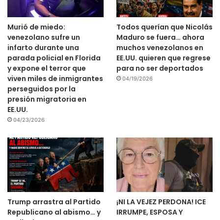
Murió de miedo:
Todos querían que Nicolás
venezolano sufre un
Maduro se fuera… ahora
infarto durante una
muchos venezolanos en
parada policial en Florida
EE.UU. quieren que regrese
y expone el terror que
para no ser deportados
viven miles de inmigrantes
04/19/2026
perseguidos por la
presión migratoria en
EE.UU.
04/23/2026
Trump arrastra al Partido
¡NI LA VEJEZ PERDONA! ICE
Republicano al abismo… y
IRRUMPE, ESPOSA Y