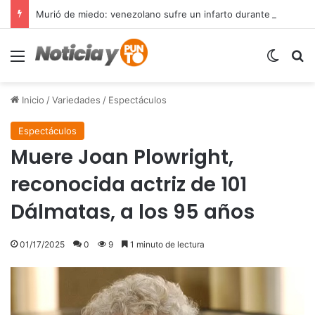
Murió de miedo: venezolano sufre un infarto durante una parada policial en Florida y expone el terror que viven miles de inmigrantes perseguidos por la presión migratoria en EE.UU.
Menú
Switch
B
Inicio
/
Variedades
/
Espectáculos
Espectáculos
Muere Joan Plowright,
reconocida actriz de 101
Dálmatas, a los 95 años
01/17/2025
0
9
1 minuto de lectura