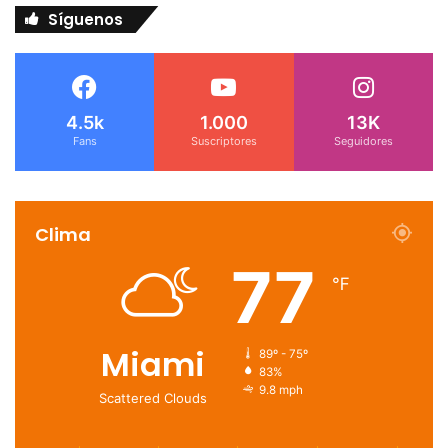
Síguenos
4.5k
1.000
13K
Fans
Suscriptores
Seguidores
Clima
77
℉
Miami
89º - 75º
83%
9.8 mph
Scattered Clouds