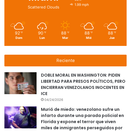
1.99 mph
Scattered Clouds
92
90
88
88
88
℉
℉
℉
℉
℉
Dom
Lun
Mar
Mié
Jue
Reciente
DOBLE MORAL EN WASHINGTON: PIDEN
LIBERTAD PARA PRESOS POLÍTICOS, PERO
ENCIERRAN VENEZOLANOS INOCENTES EN
ICE
04/24/2026
Murió de miedo: venezolano sufre un
infarto durante una parada policial en
Florida y expone el terror que viven
miles de inmigrantes perseguidos por