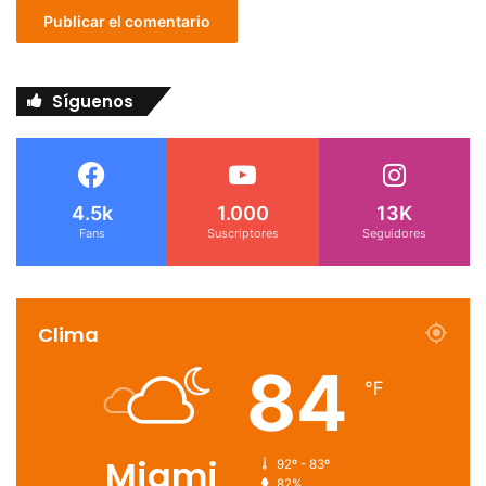
Síguenos
4.5k
1.000
13K
Fans
Suscriptores
Seguidores
Clima
84
℉
Miami
92º - 83º
82%