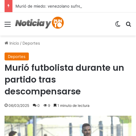
Murió de miedo: venezolano sufre un infarto durante una parada policial en Florida y expone el terror que viven miles de inmigrantes perseguidos por la presión migratoria en EE.UU.
Menú
Switch
B
Inicio
/
Deportes
Deportes
Murió futbolista durante un
partido tras
descompensarse
06/03/2025
0
9
1 minuto de lectura