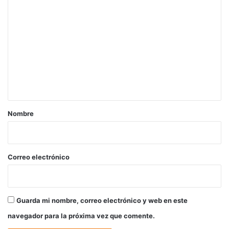
C
o
m
e
n
t
a
r
Nombre
i
o
*
Correo electrónico
Guarda mi nombre, correo electrónico y web en este
navegador para la próxima vez que comente.