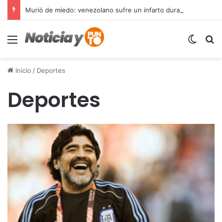
Murió de miedo: venezolano sufre un infarto durante una parada policial en Florida y expone el terror que viven miles de inmigrantes perseguidos por la presión migratoria en EE.UU.
Menú
Switch
B
Inicio
/
Deportes
Deportes