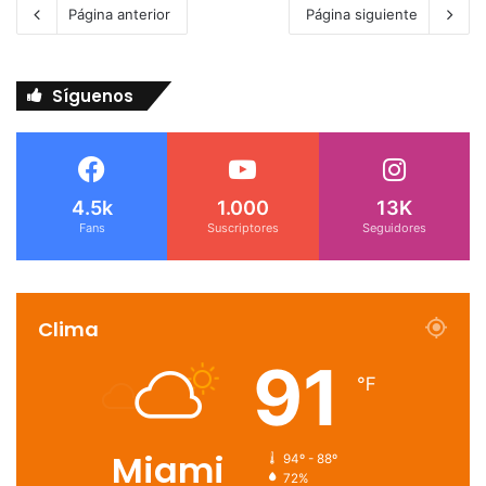
Página anterior
Página siguiente
Síguenos
4.5k
1.000
13K
Fans
Suscriptores
Seguidores
Clima
91
℉
Miami
94º - 88º
72%