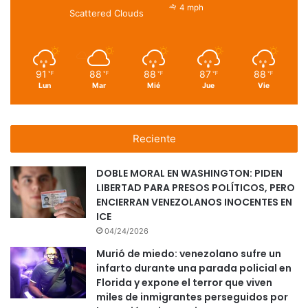
4 mph
Scattered Clouds
91
88
88
87
88
℉
℉
℉
℉
℉
Lun
Mar
Mié
Jue
Vie
Reciente
DOBLE MORAL EN WASHINGTON: PIDEN
LIBERTAD PARA PRESOS POLÍTICOS, PERO
ENCIERRAN VENEZOLANOS INOCENTES EN
ICE
04/24/2026
Murió de miedo: venezolano sufre un
infarto durante una parada policial en
Florida y expone el terror que viven
miles de inmigrantes perseguidos por