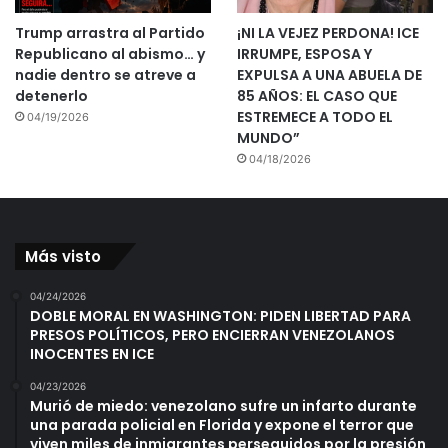
Trump arrastra al Partido
¡NI LA VEJEZ PERDONA! ICE
Republicano al abismo… y
IRRUMPE, ESPOSA Y
nadie dentro se atreve a
EXPULSA A UNA ABUELA DE
detenerlo
85 AÑOS: EL CASO QUE
ESTREMECE A TODO EL
04/19/2026
MUNDO”
04/18/2026
Más visto
04/24/2026
DOBLE MORAL EN WASHINGTON: PIDEN LIBERTAD PARA
PRESOS POLÍTICOS, PERO ENCIERRAN VENEZOLANOS
INOCENTES EN ICE
04/23/2026
Murió de miedo: venezolano sufre un infarto durante
una parada policial en Florida y expone el terror que
viven miles de inmigrantes perseguidos por la presión