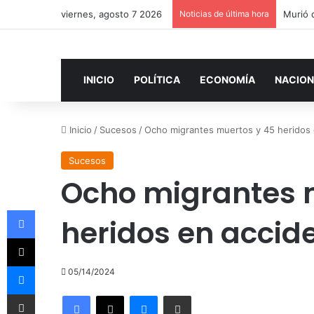
viernes, agosto 7 2026
Noticias de última hora
INICIO
POLÍTICA
ECONOMÍA
NACION
Inicio
/
Sucesos
/
Ocho migrantes muertos y 45 heridos 
Sucesos
Ocho migrantes 
Facebook
heridos en accide
X
Messenger
05/14/2024
Compartir por correo electrónico
Facebook
X
Messenger
Compartir por correo electrónico