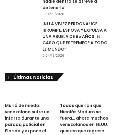
nadie dentro se atreve a
detenerlo
04/19/2026
¡NI LA VEJEZ PERDONA! ICE
IRRUMPE, ESPOSA Y EXPULSA A
UNA ABUELA DE 85 AÑOS: EL
CASO QUE ESTREMECE A TODO
EL MUNDO”
04/18/2026
Últimas Noticias
Murió de miedo:
Todos querían que
venezolano sufre un
Nicolás Maduro se
infarto durante una
fuera… ahora muchos
parada policial en
venezolanos en EE.UU.
Florida y expone el
quieren que regrese