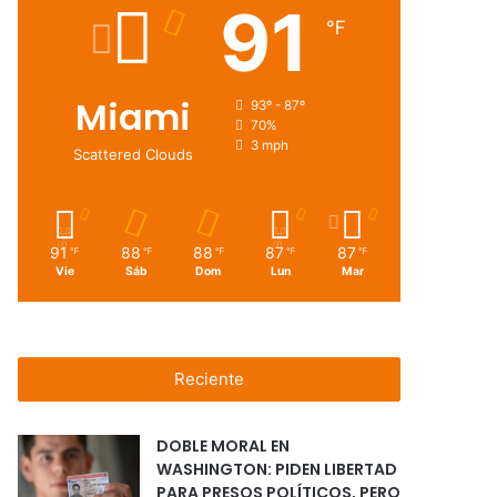
91
℉
Miami
93º - 87º
70%
3 mph
Scattered Clouds
91
88
88
87
87
℉
℉
℉
℉
℉
Vie
Sáb
Dom
Lun
Mar
Reciente
DOBLE MORAL EN
WASHINGTON: PIDEN LIBERTAD
PARA PRESOS POLÍTICOS, PERO