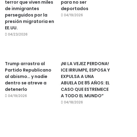
terror que viven miles
para no ser
de inmigrantes
deportados
perseguidos por la
04/19/2026
presión migratoria en
EE.UU.
04/23/2026
Trump arrastra al
¡NI LA VEJEZ PERDONA!
Partido Republicano
ICE IRRUMPE, ESPOSA Y
al abismo… y nadie
EXPULSA A UNA
dentro se atreve a
ABUELA DE 85 AÑOS: EL
detenerlo
CASO QUE ESTREMECE
A TODO EL MUNDO”
04/19/2026
04/18/2026