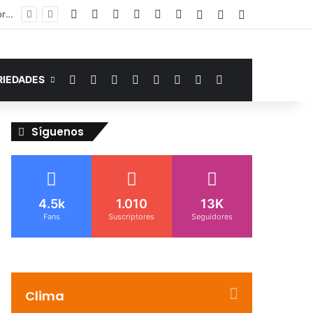
Facebook
YouTube
Instagram
Telegram
WhatsApp
Google Noticias
Acceso
Publicación al az
Barra lateral
Murió de miedo: venezolano sufre un infarto durante una parada policial en Florida y expone el terror que viven miles de inmigrantes perseguidos por la presión migratoria en EE.UU.
Facebook
YouTube
Instagram
Telegram
WhatsApp
Google Noticias
Switch skin
Buscar por
RIEDADES
Síguenos
4.5k
1.010
13K
Fans
Suscriptores
Seguidores
Clima