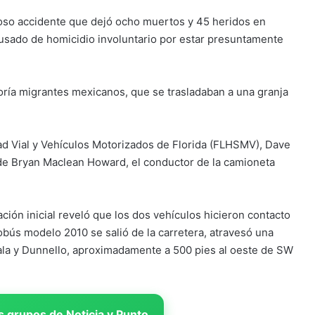
oso accidente que dejó ocho muertos y 45 heridos en
acusado de homicidio involuntario por estar presuntamente
oría migrantes mexicanos, que se trasladaban a una granja
ad Vial y Vehículos Motorizados de Florida (FLHSMV), Dave
o de Bryan Maclean Howard, el conductor de la camioneta
ión inicial reveló que los dos vehículos hicieron contacto
obús modelo 2010 se salió de la carretera, atravesó una
cala y Dunnello, aproximadamente a 500 pies al oeste de SW
 grupos de Noticia y Punto