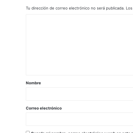
Tu dirección de correo electrónico no será publicada.
Los
C
o
m
e
n
t
a
r
Nombre
i
o
*
Correo electrónico