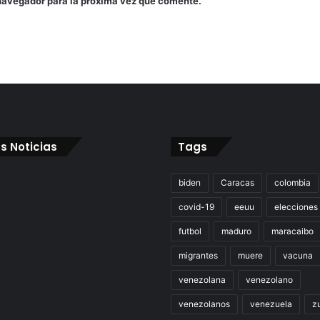
navegador para la próxima vez que comente.
s Noticias
Tags
biden
Caracas
colombia
covid-19
eeuu
elecciones
futbol
maduro
maracaibo
migrantes
muere
vacuna
venezolana
venezolano
venezolanos
venezuela
zu