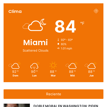
Clima
84
℉
Miami
92º - 83º
80%
1.01 mph
Scattered Clouds
92
90
88
88
88
℉
℉
℉
℉
℉
Dom
Lun
Mar
Mié
Jue
Reciente
DOBLE MORAL EN WASHINGTON: PIDEN