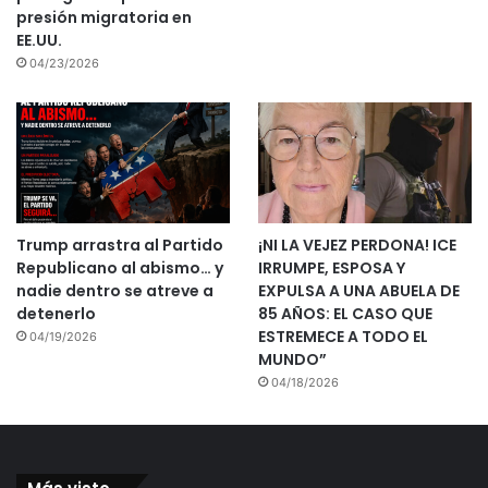
presión migratoria en
EE.UU.
04/23/2026
Trump arrastra al Partido
¡NI LA VEJEZ PERDONA! ICE
Republicano al abismo… y
IRRUMPE, ESPOSA Y
nadie dentro se atreve a
EXPULSA A UNA ABUELA DE
detenerlo
85 AÑOS: EL CASO QUE
ESTREMECE A TODO EL
04/19/2026
MUNDO”
04/18/2026