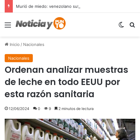
Murió de miedo: venezolano sufre un infarto durante una parada policial en Florida y expone el terror que viven miles de inmigrantes perseguidos por la presión migratoria en EE.UU.
Menú
Switch
B
Inicio
/
Nacionales
Nacionales
Ordenan analizar muestras
de leche en todo EEUU por
esta razón sanitaria
12/06/2024
0
9
2 minutos de lectura