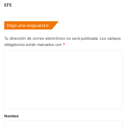
EFE
Deja una respuesta
Tu dirección de correo electrónico no será publicada.
Los campos
obligatorios están marcados con
*
C
o
m
e
n
t
a
r
Nombre
i