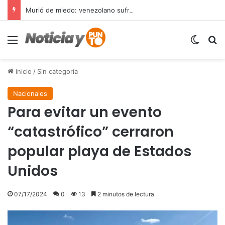
Murió de miedo: venezolano sufre un infarto durante una parada policial en Florida y expone el terror que viven miles de inmigrantes perseguidos por la presión migratoria en EE.UU.
Menú
Switch
B
Inicio
/
Sin categoría
Nacionales
Para evitar un evento
“catastrófico” cerraron
popular playa de Estados
Unidos
07/17/2024
0
13
2 minutos de lectura