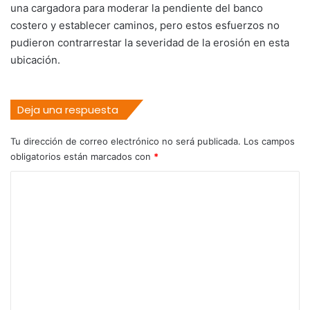
una cargadora para moderar la pendiente del banco
costero y establecer caminos, pero estos esfuerzos no
pudieron contrarrestar la severidad de la erosión en esta
ubicación.
Deja una respuesta
Tu dirección de correo electrónico no será publicada.
Los campos
obligatorios están marcados con
*
C
o
m
e
n
t
a