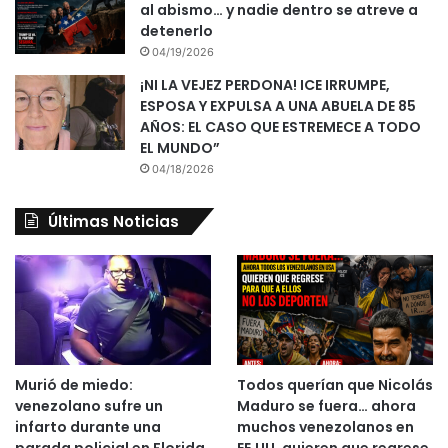
al abismo… y nadie dentro se atreve a
detenerlo
04/19/2026
¡NI LA VEJEZ PERDONA! ICE IRRUMPE,
ESPOSA Y EXPULSA A UNA ABUELA DE 85
AÑOS: EL CASO QUE ESTREMECE A TODO
EL MUNDO”
04/18/2026
Últimas Noticias
Murió de miedo:
Todos querían que Nicolás
venezolano sufre un
Maduro se fuera… ahora
infarto durante una
muchos venezolanos en