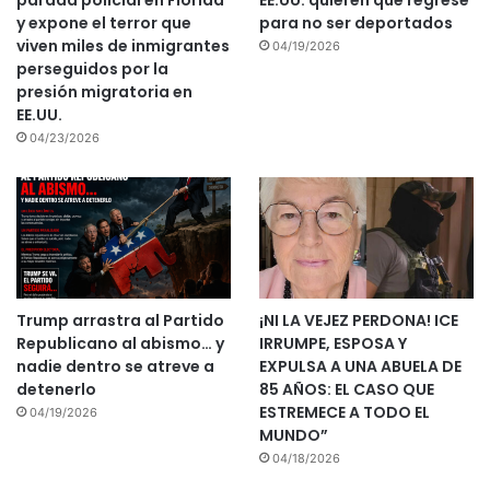
parada policial en Florida
EE.UU. quieren que regrese
y expone el terror que
para no ser deportados
viven miles de inmigrantes
04/19/2026
perseguidos por la
presión migratoria en
EE.UU.
04/23/2026
Trump arrastra al Partido
¡NI LA VEJEZ PERDONA! ICE
Republicano al abismo… y
IRRUMPE, ESPOSA Y
nadie dentro se atreve a
EXPULSA A UNA ABUELA DE
detenerlo
85 AÑOS: EL CASO QUE
ESTREMECE A TODO EL
04/19/2026
MUNDO”
04/18/2026