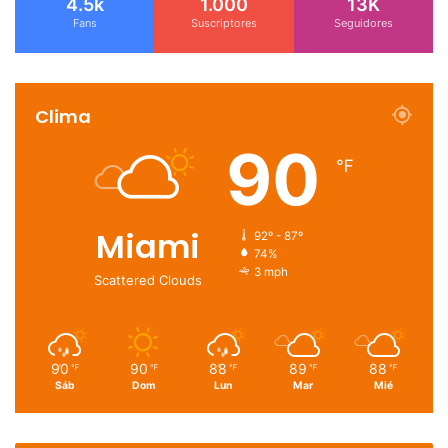
4.5k
1.000
13K
Fans
Suscriptores
Seguidores
Clima
90
℉
Miami
92º - 87º
74%
3 mph
Scattered Clouds
90
90
88
89
88
℉
℉
℉
℉
℉
Sáb
Dom
Lun
Mar
Mié