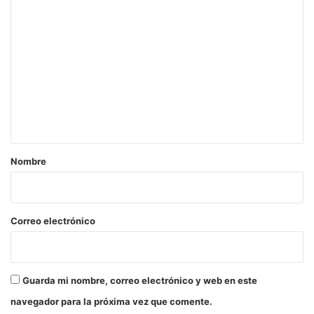
C
o
m
e
n
t
a
r
Nombre
i
o
*
Correo electrónico
Guarda mi nombre, correo electrónico y web en este
navegador para la próxima vez que comente.