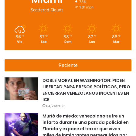
78%
1.01 mph
Scattered Clouds
86
87
88
87
88
℉
℉
℉
℉
℉
Vie
Sáb
Dom
Lun
Mar
Reciente
DOBLE MORAL EN WASHINGTON: PIDEN
LIBERTAD PARA PRESOS POLÍTICOS, PERO
ENCIERRAN VENEZOLANOS INOCENTES EN
ICE
04/24/2026
Murió de miedo: venezolano sufre un
infarto durante una parada policial en
Florida y expone el terror que viven
miles de inmigrantes perseguidos por