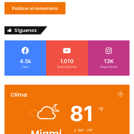
Síguenos
4.5k
1.010
13K
Fans
Suscriptores
Seguidores
Clima
81
℉
Miami
86º - 78º