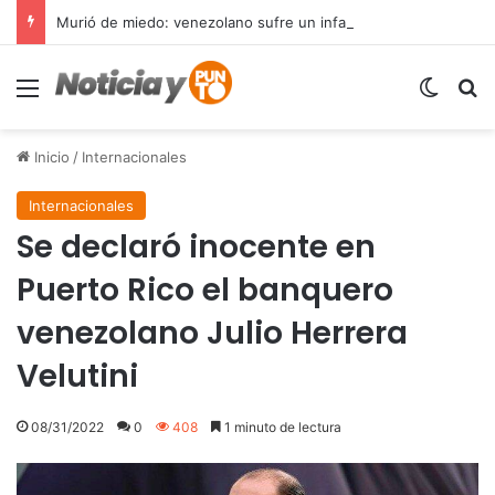
Murió de miedo: venezolano sufre un infarto durante una parada policial en Florida y expone el terror que viven miles de inmigrantes perseguidos por la presión migratoria en EE.UU.
Menú
Switch
B
Inicio
/
Internacionales
Internacionales
Se declaró inocente en
Puerto Rico el banquero
venezolano Julio Herrera
Velutini
08/31/2022
0
408
1 minuto de lectura