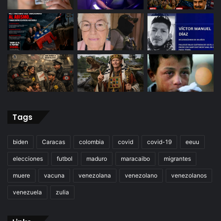
Tags
biden
Caracas
colombia
covid
covid-19
eeuu
elecciones
futbol
maduro
maracaibo
migrantes
muere
vacuna
venezolana
venezolano
venezolanos
venezuela
zulia