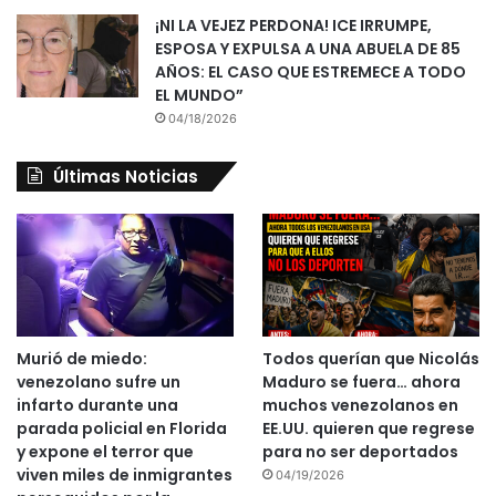
¡NI LA VEJEZ PERDONA! ICE IRRUMPE,
ESPOSA Y EXPULSA A UNA ABUELA DE 85
AÑOS: EL CASO QUE ESTREMECE A TODO
EL MUNDO”
04/18/2026
Últimas Noticias
Murió de miedo:
Todos querían que Nicolás
venezolano sufre un
Maduro se fuera… ahora
infarto durante una
muchos venezolanos en
parada policial en Florida
EE.UU. quieren que regrese
y expone el terror que
para no ser deportados
viven miles de inmigrantes
04/19/2026