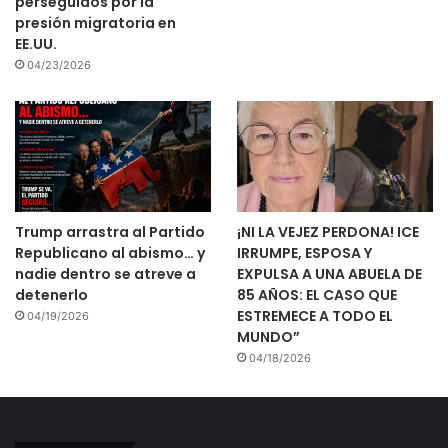
perseguidos por la
presión migratoria en
EE.UU.
04/23/2026
Trump arrastra al Partido
¡NI LA VEJEZ PERDONA! ICE
Republicano al abismo… y
IRRUMPE, ESPOSA Y
nadie dentro se atreve a
EXPULSA A UNA ABUELA DE
detenerlo
85 AÑOS: EL CASO QUE
ESTREMECE A TODO EL
04/19/2026
MUNDO”
04/18/2026