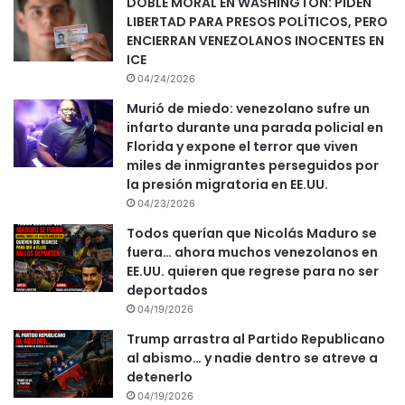
DOBLE MORAL EN WASHINGTON: PIDEN
LIBERTAD PARA PRESOS POLÍTICOS, PERO
ENCIERRAN VENEZOLANOS INOCENTES EN
ICE
04/24/2026
Murió de miedo: venezolano sufre un
infarto durante una parada policial en
Florida y expone el terror que viven
miles de inmigrantes perseguidos por
la presión migratoria en EE.UU.
04/23/2026
Todos querían que Nicolás Maduro se
fuera… ahora muchos venezolanos en
EE.UU. quieren que regrese para no ser
deportados
04/19/2026
Trump arrastra al Partido Republicano
al abismo… y nadie dentro se atreve a
detenerlo
04/19/2026