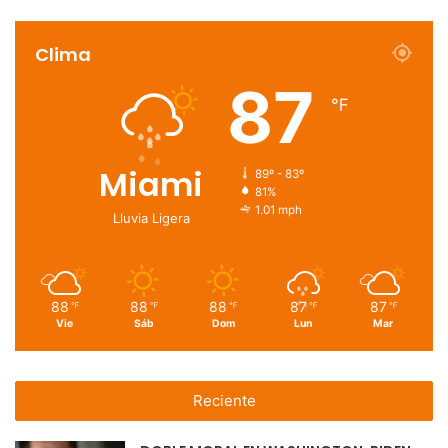
Clima
87
℉
Miami
89º - 83º
81%
1.01 mph
Lluvia Ligera
88
88
88
87
87
℉
℉
℉
℉
℉
Vie
Sáb
Dom
Lun
Mar
Reciente