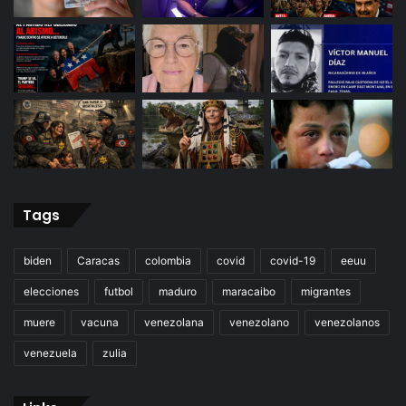
Tags
biden
Caracas
colombia
covid
covid-19
eeuu
elecciones
futbol
maduro
maracaibo
migrantes
muere
vacuna
venezolana
venezolano
venezolanos
venezuela
zulia