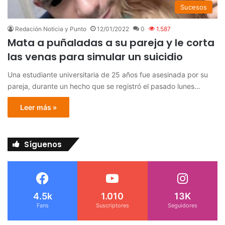
Sucesos
Redación Noticia y Punto
12/01/2022
0
1.587
Mata a puñaladas a su pareja y le corta
las venas para simular un suicidio
Una estudiante universitaria de 25 años fue asesinada por su
pareja, durante un hecho que se registró el pasado lunes…
Leer más »
Síguenos
4.5k
1.010
13K
Fans
Suscriptores
Seguidores