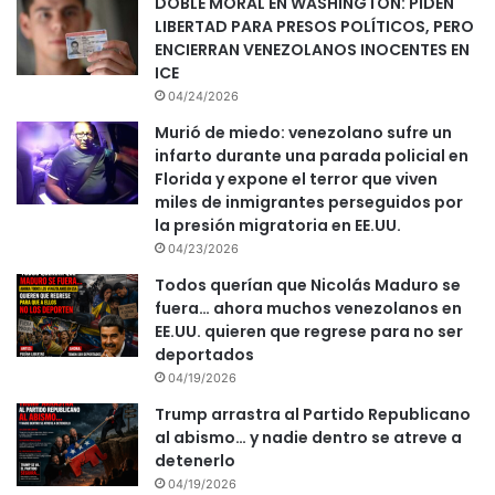
DOBLE MORAL EN WASHINGTON: PIDEN
LIBERTAD PARA PRESOS POLÍTICOS, PERO
ENCIERRAN VENEZOLANOS INOCENTES EN
ICE
04/24/2026
Murió de miedo: venezolano sufre un
infarto durante una parada policial en
Florida y expone el terror que viven
miles de inmigrantes perseguidos por
la presión migratoria en EE.UU.
04/23/2026
Todos querían que Nicolás Maduro se
fuera… ahora muchos venezolanos en
EE.UU. quieren que regrese para no ser
deportados
04/19/2026
Trump arrastra al Partido Republicano
al abismo… y nadie dentro se atreve a
detenerlo
04/19/2026