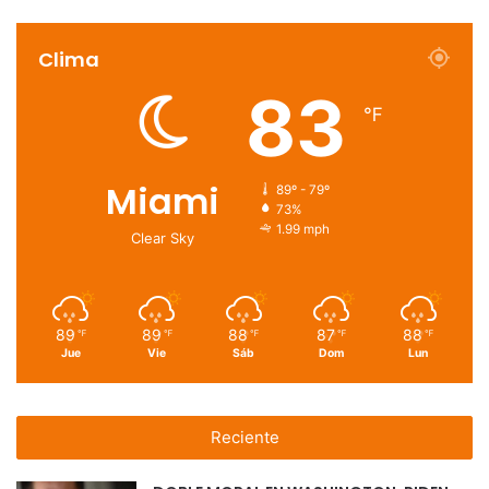
Clima
83
℉
Miami
89º - 79º
73%
1.99 mph
Clear Sky
89
89
88
87
88
℉
℉
℉
℉
℉
Jue
Vie
Sáb
Dom
Lun
Reciente