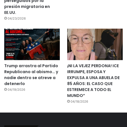
perseguidos por la
presión migratoria en
EE.UU.
04/23/2026
Trump arrastra al Partido
¡NI LA VEJEZ PERDONA! ICE
Republicano al abismo… y
IRRUMPE, ESPOSA Y
nadie dentro se atreve a
EXPULSA A UNA ABUELA DE
detenerlo
85 AÑOS: EL CASO QUE
ESTREMECE A TODO EL
04/19/2026
MUNDO”
04/18/2026