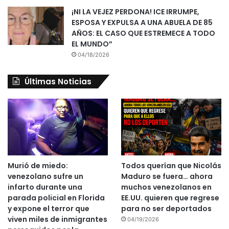
¡NI LA VEJEZ PERDONA! ICE IRRUMPE,
ESPOSA Y EXPULSA A UNA ABUELA DE 85
AÑOS: EL CASO QUE ESTREMECE A TODO
EL MUNDO”
04/18/2026
Últimas Noticias
Murió de miedo:
Todos querían que Nicolás
venezolano sufre un
Maduro se fuera… ahora
infarto durante una
muchos venezolanos en
parada policial en Florida
EE.UU. quieren que regrese
y expone el terror que
para no ser deportados
viven miles de inmigrantes
04/19/2026