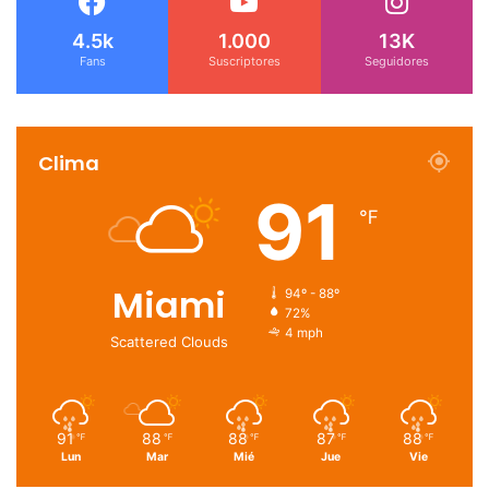
4.5k
1.000
13K
Fans
Suscriptores
Seguidores
Clima
91
℉
Miami
94º - 88º
72%
4 mph
Scattered Clouds
91
88
88
87
88
℉
℉
℉
℉
℉
Lun
Mar
Mié
Jue
Vie