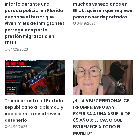
infarto durante una
muchos venezolanos en
parada policial en Florida
EE.UU. quieren que regrese
y expone el terror que
para no ser deportados
viven miles de inmigrantes
04/19/2026
perseguidos por la
presión migratoria en
EE.UU.
04/23/2026
Trump arrastra al Partido
¡NI LA VEJEZ PERDONA! ICE
Republicano al abismo… y
IRRUMPE, ESPOSA Y
nadie dentro se atreve a
EXPULSA A UNA ABUELA DE
detenerlo
85 AÑOS: EL CASO QUE
ESTREMECE A TODO EL
04/19/2026
MUNDO”