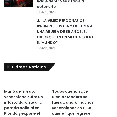
nadie dentro se atreve a
detenerlo
04/19/2026
¡NI LA VEJEZ PERDONA! ICE
IRRUMPE, ESPOSA Y EXPULSA A
UNA ABUELA DE 85 AÑOS: EL
CASO QUE ESTREMECE A TODO
EL MUNDO”
04/18/2026
Últimas Noticias
Murió de miedo:
Todos querían que
venezolano sufre un
Nicolás Maduro se
infarto durante una
fuera… ahora muchos
parada policial en
venezolanos en EE.UU.
Florida y expone el
quieren que regrese