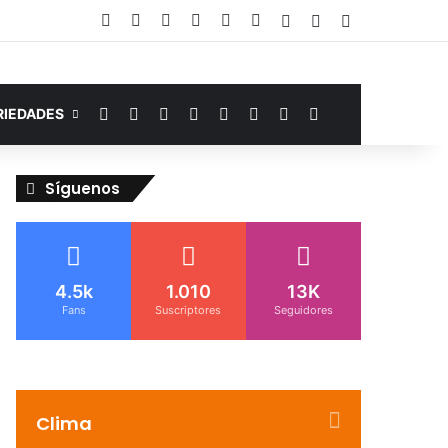
Facebook
YouTube
Instagram
Telegram
WhatsApp
Google Noticias
Acceso
Publicación al a
Barra lateral
Facebook
YouTube
Instagram
Telegram
WhatsApp
Google Noticias
Switch skin
Buscar por
RIEDADES
Síguenos
4.5k
1.010
13K
Fans
Suscriptores
Seguidores
Clima