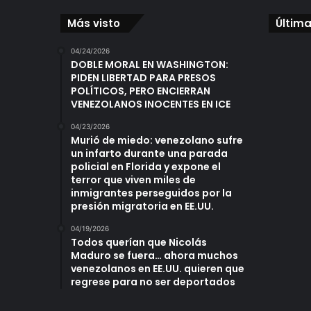
Más visto
Última
04/24/2026
DOBLE MORAL EN WASHINGTON:
PIDEN LIBERTAD PARA PRESOS
POLÍTICOS, PERO ENCIERRAN
VENEZOLANOS INOCENTES EN ICE
04/23/2026
Murió de miedo: venezolano sufre
un infarto durante una parada
policial en Florida y expone el
terror que viven miles de
inmigrantes perseguidos por la
presión migratoria en EE.UU.
04/19/2026
Todos querían que Nicolás
Maduro se fuera… ahora muchos
venezolanos en EE.UU. quieren que
regrese para no ser deportados