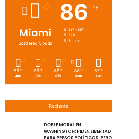
86
℉
Miami
89º - 85º
77%
3 mph
Scattered Clouds
86
89
88
88
87
℉
℉
℉
℉
℉
Jue
Vie
Sáb
Dom
Lun
Reciente
DOBLE MORAL EN
WASHINGTON: PIDEN LIBERTAD
PARA PRESOS POLÍTICOS, PERO