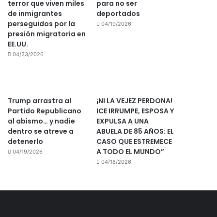
terror que viven miles
para no ser
de inmigrantes
deportados
perseguidos por la
04/19/2026
presión migratoria en
EE.UU.
04/23/2026
Trump arrastra al
¡NI LA VEJEZ PERDONA!
Partido Republicano
ICE IRRUMPE, ESPOSA Y
al abismo… y nadie
EXPULSA A UNA
dentro se atreve a
ABUELA DE 85 AÑOS: EL
detenerlo
CASO QUE ESTREMECE
A TODO EL MUNDO”
04/19/2026
04/18/2026