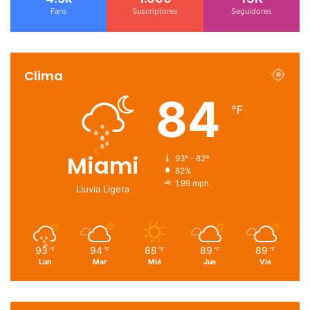
Fans
Suscriptores
Seguidores
Clima
84
℉
Miami
93º - 82º
82%
1.99 mph
Lluvia Ligera
93
94
88
89
89
℉
℉
℉
℉
℉
Lun
Mar
Mié
Jue
Vie