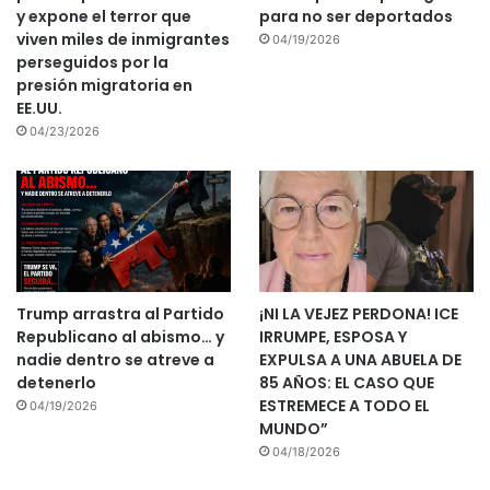
y expone el terror que
para no ser deportados
viven miles de inmigrantes
04/19/2026
perseguidos por la
presión migratoria en
EE.UU.
04/23/2026
Trump arrastra al Partido
¡NI LA VEJEZ PERDONA! ICE
Republicano al abismo… y
IRRUMPE, ESPOSA Y
nadie dentro se atreve a
EXPULSA A UNA ABUELA DE
detenerlo
85 AÑOS: EL CASO QUE
ESTREMECE A TODO EL
04/19/2026
MUNDO”
04/18/2026