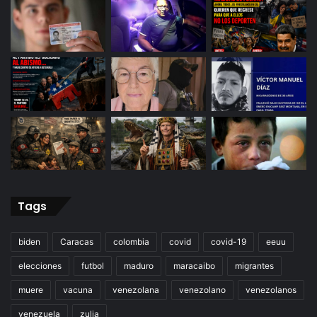
Tags
biden
Caracas
colombia
covid
covid-19
eeuu
elecciones
futbol
maduro
maracaibo
migrantes
muere
vacuna
venezolana
venezolano
venezolanos
venezuela
zulia