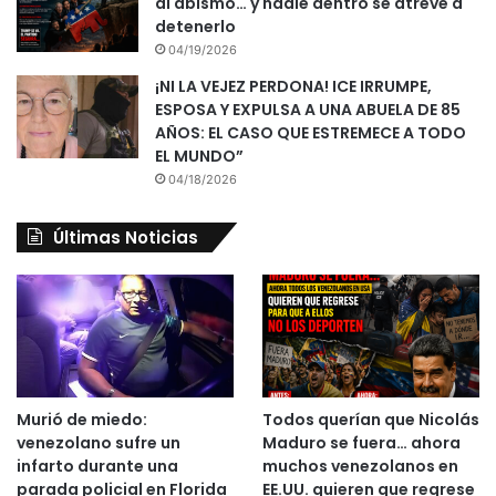
al abismo… y nadie dentro se atreve a
detenerlo
04/19/2026
¡NI LA VEJEZ PERDONA! ICE IRRUMPE,
ESPOSA Y EXPULSA A UNA ABUELA DE 85
AÑOS: EL CASO QUE ESTREMECE A TODO
EL MUNDO”
04/18/2026
Últimas Noticias
Murió de miedo:
Todos querían que Nicolás
venezolano sufre un
Maduro se fuera… ahora
infarto durante una
muchos venezolanos en
parada policial en Florida
EE.UU. quieren que regrese