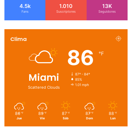
4.5k
1.010
13K
Fans
Suscriptores
Seguidores
Clima
86
℉
Miami
87º - 84º
85%
1.01 mph
Scattered Clouds
86
89
87
87
88
℉
℉
℉
℉
℉
Jue
Vie
Sáb
Dom
Lun