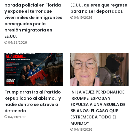
parada policial en Florida
EE.UU. quieren que regrese
y expone el terror que
para no ser deportados
viven miles de inmigrantes
04/19/2026
perseguidos por la
presión migratoria en
EE.UU.
04/23/2026
Trump arrastra al Partido
¡NI LA VEJEZ PERDONA! ICE
Republicano al abismo… y
IRRUMPE, ESPOSA Y
nadie dentro se atreve a
EXPULSA A UNA ABUELA DE
detenerlo
85 AÑOS: EL CASO QUE
ESTREMECE A TODO EL
04/19/2026
MUNDO”
04/18/2026