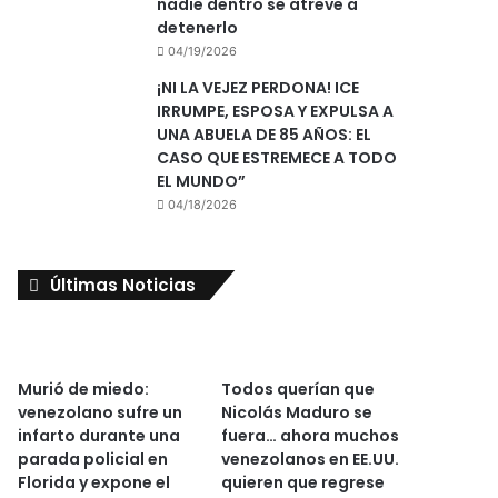
nadie dentro se atreve a
detenerlo
04/19/2026
¡NI LA VEJEZ PERDONA! ICE
IRRUMPE, ESPOSA Y EXPULSA A
UNA ABUELA DE 85 AÑOS: EL
CASO QUE ESTREMECE A TODO
EL MUNDO”
04/18/2026
Últimas Noticias
Murió de miedo:
Todos querían que
venezolano sufre un
Nicolás Maduro se
infarto durante una
fuera… ahora muchos
parada policial en
venezolanos en EE.UU.
Florida y expone el
quieren que regrese