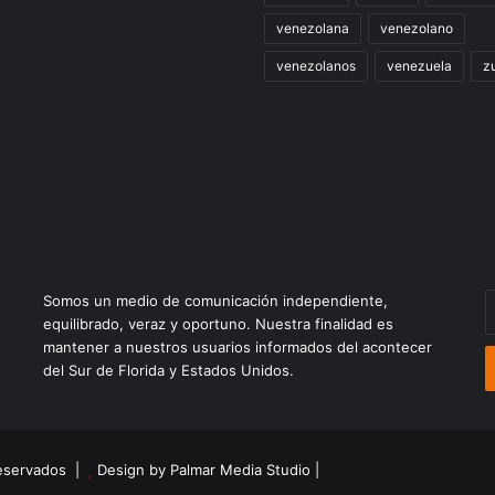
venezolana
venezolano
venezolanos
venezuela
zu
Somos un medio de comunicación independiente,
E
equilibrado, veraz y oportuno. Nuestra finalidad es
t
mantener a nuestros usuarios informados del acontecer
c
del Sur de Florida y Estados Unidos.
e
reservados |
Design by Palmar Media Studio
|