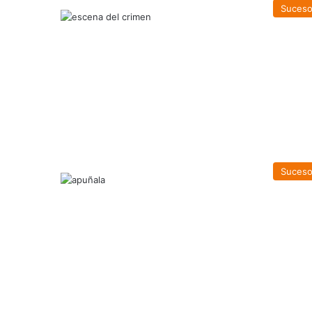
Suces
Suces