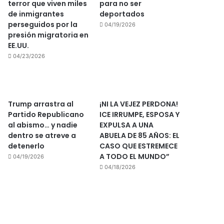
terror que viven miles
para no ser
de inmigrantes
deportados
perseguidos por la
04/19/2026
presión migratoria en
EE.UU.
04/23/2026
Trump arrastra al
¡NI LA VEJEZ PERDONA!
Partido Republicano
ICE IRRUMPE, ESPOSA Y
al abismo… y nadie
EXPULSA A UNA
dentro se atreve a
ABUELA DE 85 AÑOS: EL
detenerlo
CASO QUE ESTREMECE
A TODO EL MUNDO”
04/19/2026
04/18/2026