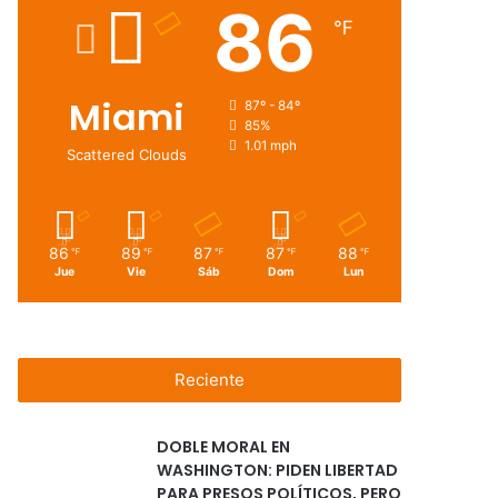
86
℉
Miami
87º - 84º
85%
1.01 mph
Scattered Clouds
86
89
87
87
88
℉
℉
℉
℉
℉
Jue
Vie
Sáb
Dom
Lun
Reciente
DOBLE MORAL EN
WASHINGTON: PIDEN LIBERTAD
PARA PRESOS POLÍTICOS, PERO