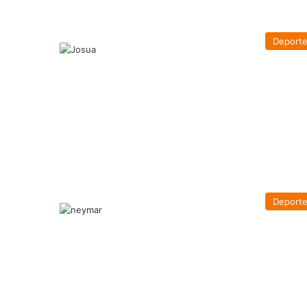
Deport
Deport