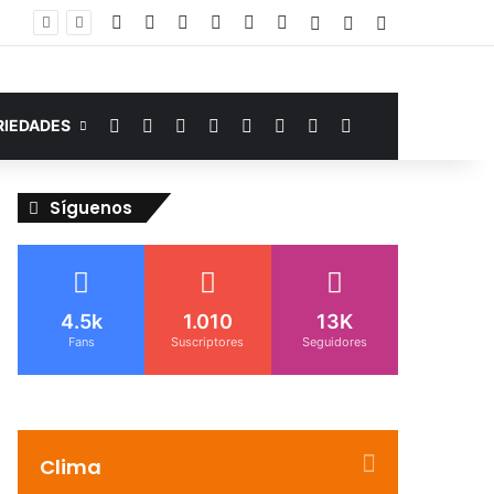
Facebook
YouTube
Instagram
Telegram
WhatsApp
Google Noticias
Acceso
Publicación al a
Barra lateral
Murió de miedo: venezolano sufre un infarto durante una parada policial en Florida y expone el terror que viven miles de inmigrantes perseguidos por la presión migratoria en EE.UU.
Facebook
YouTube
Instagram
Telegram
WhatsApp
Google Noticias
Switch skin
Buscar por
RIEDADES
Síguenos
4.5k
1.010
13K
Fans
Suscriptores
Seguidores
Clima