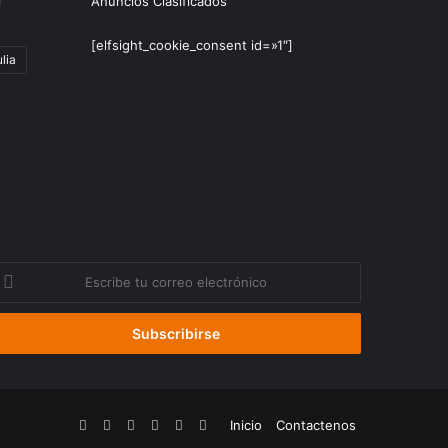
Anuncios Clasificados
[elfsight_cookie_consent id=»1″]
lia
scribe
u
orreo
lectrónico
Facebook
YouTube
Instagram
Telegram
WhatsApp
Google
Inicio
Contactenos