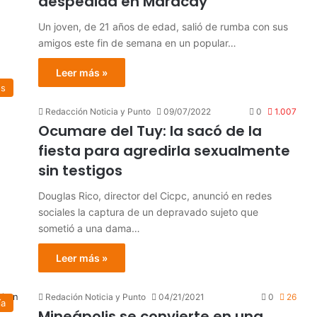
despedida en Maracay
Un joven, de 21 años de edad, salió de rumba con sus
amigos este fin de semana en un popular…
Leer más »
os
Redacción Noticia y Punto
09/07/2022
0
1.007
Ocumare del Tuy: la sacó de la
fiesta para agredirla sexualmente
sin testigos
Douglas Rico, director del Cicpc, anunció en redes
sociales la captura de un depravado sujeto que
sometió a una dama…
Leer más »
Redación Noticia y Punto
04/21/2021
0
26
ía
Mineápolis se convierte en una