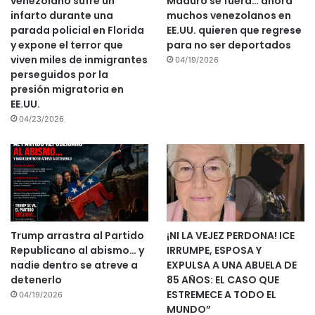
venezolano sufre un
Maduro se fuera… ahora
infarto durante una
muchos venezolanos en
parada policial en Florida
EE.UU. quieren que regrese
y expone el terror que
para no ser deportados
viven miles de inmigrantes
04/19/2026
perseguidos por la
presión migratoria en
EE.UU.
04/23/2026
Trump arrastra al Partido
¡NI LA VEJEZ PERDONA! ICE
Republicano al abismo… y
IRRUMPE, ESPOSA Y
nadie dentro se atreve a
EXPULSA A UNA ABUELA DE
detenerlo
85 AÑOS: EL CASO QUE
ESTREMECE A TODO EL
04/19/2026
MUNDO”