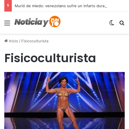
Murió de miedo: venezolano sufre un infarto durante una parada policial en Florida y expone el terror que viven miles de inmigrantes perseguidos por la presión migratoria en EE.UU.
Menú
Switch
B
Inicio
/
Fisicoculturista
Fisicoculturista