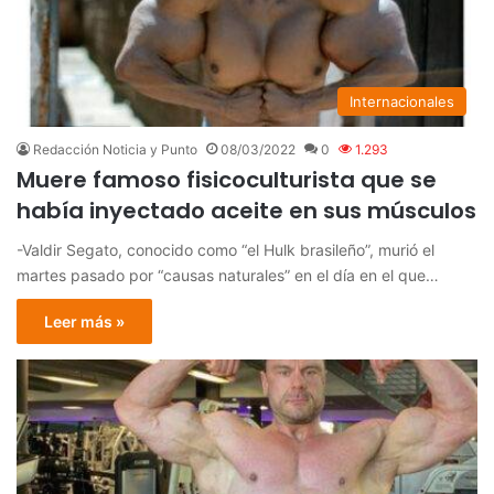
Internacionales
Redacción Noticia y Punto
08/03/2022
0
1.293
Muere famoso fisicoculturista que se
había inyectado aceite en sus músculos
-Valdir Segato, conocido como “el Hulk brasileño”, murió el
martes pasado por “causas naturales” en el día en el que…
Leer más »