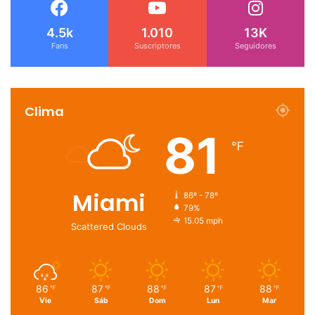
4.5k
1.010
13K
Fans
Suscriptores
Seguidores
Clima
81
℉
Miami
86º - 78º
79%
15.05 mph
Scattered Clouds
86
87
88
87
88
℉
℉
℉
℉
℉
Vie
Sáb
Dom
Lun
Mar