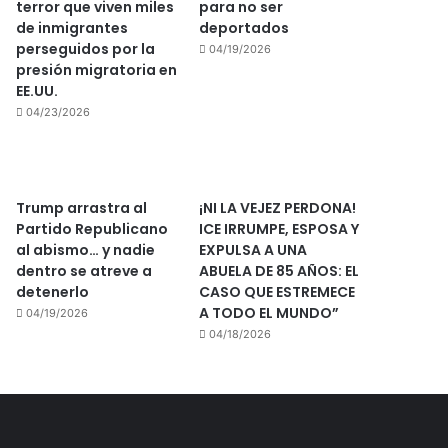
terror que viven miles
para no ser
de inmigrantes
deportados
perseguidos por la
04/19/2026
presión migratoria en
EE.UU.
04/23/2026
Trump arrastra al
¡NI LA VEJEZ PERDONA!
Partido Republicano
ICE IRRUMPE, ESPOSA Y
al abismo… y nadie
EXPULSA A UNA
dentro se atreve a
ABUELA DE 85 AÑOS: EL
detenerlo
CASO QUE ESTREMECE
A TODO EL MUNDO”
04/19/2026
04/18/2026