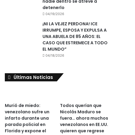
nadie dentro se atreve a
detenerlo
04/19/2026
¡NI LA VEJEZ PERDONA! ICE
IRRUMPE, ESPOSA Y EXPULSA A
UNA ABUELA DE 85 AÑOS: EL
CASO QUE ESTREMECE A TODO
EL MUNDO”
04/18/2026
Últimas Noticias
Murió de miedo:
Todos querían que
venezolano sufre un
Nicolás Maduro se
infarto durante una
fuera… ahora muchos
parada policial en
venezolanos en EE.UU.
Florida y expone el
quieren que regrese