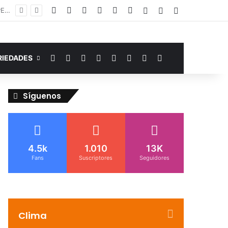
Facebook
YouTube
Instagram
Telegram
WhatsApp
Google Noticias
Acceso
Publicación al a
Barra lateral
Murió de miedo: venezolano sufre un infarto durante una parada policial en Florida y expone el terror que viven miles de inmigrantes perseguidos por la presión migratoria en EE.UU.
Facebook
YouTube
Instagram
Telegram
WhatsApp
Google Noticias
Switch skin
Buscar por
RIEDADES
Síguenos
4.5k
1.010
13K
Fans
Suscriptores
Seguidores
Clima