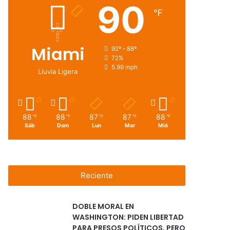
90
℉
Miami
92º - 88º
72%
5.99 mph
Lluvia Ligera
88
88
87
87
88
℉
℉
℉
℉
℉
Sáb
Dom
Lun
Mar
Mié
Reciente
DOBLE MORAL EN
WASHINGTON: PIDEN LIBERTAD
PARA PRESOS POLÍTICOS, PERO