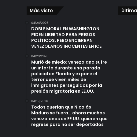
Más visto
Última
04/24/2026
DOBLE MORAL EN WASHINGTON:
PIDEN LIBERTAD PARA PRESOS
POLÍTICOS, PERO ENCIERRAN
VENEZOLANOS INOCENTES EN ICE
04/23/2026
Murió de miedo: venezolano sufre
un infarto durante una parada
policial en Florida y expone el
terror que viven miles de
inmigrantes perseguidos por la
presión migratoria en EE.UU.
04/19/2026
Todos querían que Nicolás
Maduro se fuera… ahora muchos
venezolanos en EE.UU. quieren que
regrese para no ser deportados