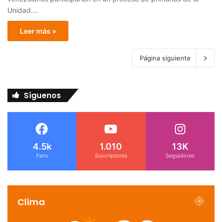
Unidad.…
Leer más »
Página siguiente
Síguenos
4.5k
1.010
13K
Fans
Suscriptores
Seguidores
Clima