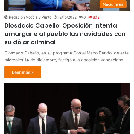
Nacionales
Redación Noticia y Punto
12/15/2022
0
802
Diosdado Cabello: Oposición intenta
amargarle al pueblo las navidades con
su dólar criminal
Diosdado Cabello, en su programa Con el Mazo Dando, de este
miércoles 14 de diciembre, fustigó a la oposición venezolana…
Leer más »