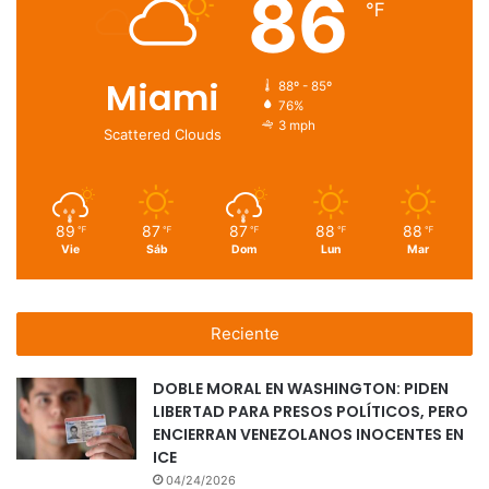
86
℉
Miami
88º - 85º
76%
3 mph
Scattered Clouds
89
87
87
88
88
℉
℉
℉
℉
℉
Vie
Sáb
Dom
Lun
Mar
Reciente
DOBLE MORAL EN WASHINGTON: PIDEN
LIBERTAD PARA PRESOS POLÍTICOS, PERO
ENCIERRAN VENEZOLANOS INOCENTES EN
ICE
04/24/2026