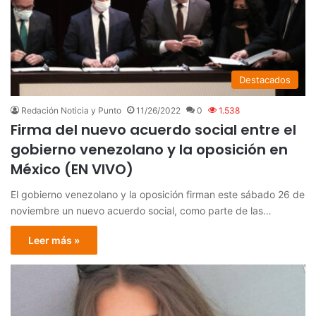
Destacados
Redación Noticia y Punto
11/26/2022
0
1.538
Firma del nuevo acuerdo social entre el
gobierno venezolano y la oposición en
México (EN VIVO)
El gobierno venezolano y la oposición firman este sábado 26 de
noviembre un nuevo acuerdo social, como parte de las…
Leer más »