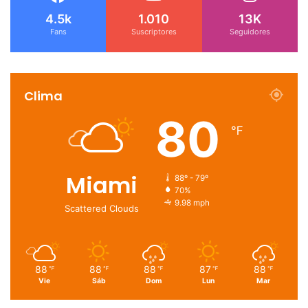
4.5k
1.010
13K
Fans
Suscriptores
Seguidores
Clima
80
℉
Miami
88º - 79º
70%
9.98 mph
Scattered Clouds
88
88
88
87
88
℉
℉
℉
℉
℉
Vie
Sáb
Dom
Lun
Mar