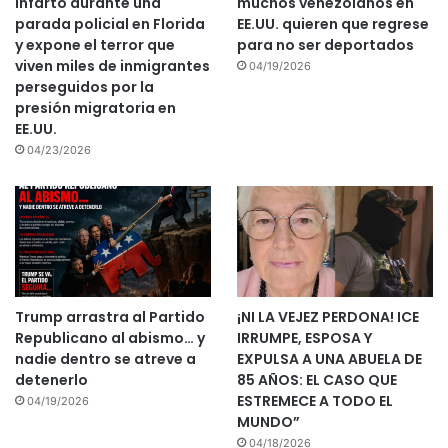
infarto durante una
muchos venezolanos en
parada policial en Florida
EE.UU. quieren que regrese
y expone el terror que
para no ser deportados
viven miles de inmigrantes
04/19/2026
perseguidos por la
presión migratoria en
EE.UU.
04/23/2026
Trump arrastra al Partido
¡NI LA VEJEZ PERDONA! ICE
Republicano al abismo… y
IRRUMPE, ESPOSA Y
nadie dentro se atreve a
EXPULSA A UNA ABUELA DE
detenerlo
85 AÑOS: EL CASO QUE
ESTREMECE A TODO EL
04/19/2026
MUNDO”
04/18/2026