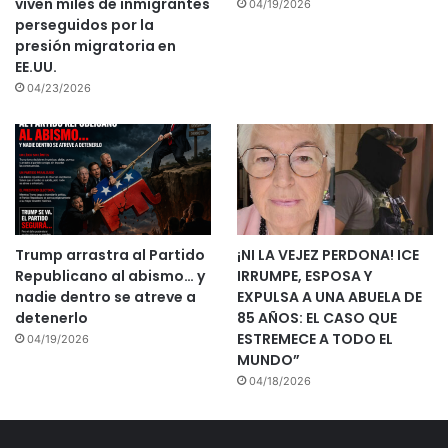
viven miles de inmigrantes
04/19/2026
perseguidos por la
presión migratoria en
EE.UU.
04/23/2026
Trump arrastra al Partido
¡NI LA VEJEZ PERDONA! ICE
Republicano al abismo… y
IRRUMPE, ESPOSA Y
nadie dentro se atreve a
EXPULSA A UNA ABUELA DE
detenerlo
85 AÑOS: EL CASO QUE
ESTREMECE A TODO EL
04/19/2026
MUNDO”
04/18/2026