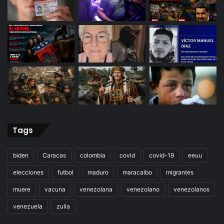
Tags
biden
Caracas
colombia
covid
covid-19
eeuu
elecciones
futbol
maduro
maracaibo
migrantes
muere
vacuna
venezolana
venezolano
venezolanos
venezuela
zulia