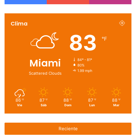
Clima
83
℉
Miami
84º - 81º
80%
1.99 mph
Scattered Clouds
86
87
88
87
88
℉
℉
℉
℉
℉
Vie
Sáb
Dom
Lun
Mar
Reciente