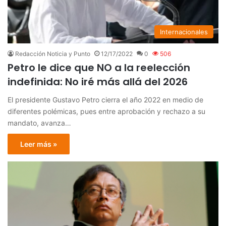
Internacionales
Redacción Noticia y Punto
12/17/2022
0
506
Petro le dice que NO a la reelección
indefinida: No iré más allá del 2026
El presidente Gustavo Petro cierra el año 2022 en medio de
diferentes polémicas, pues entre aprobación y rechazo a su
mandato, avanza…
Leer más »