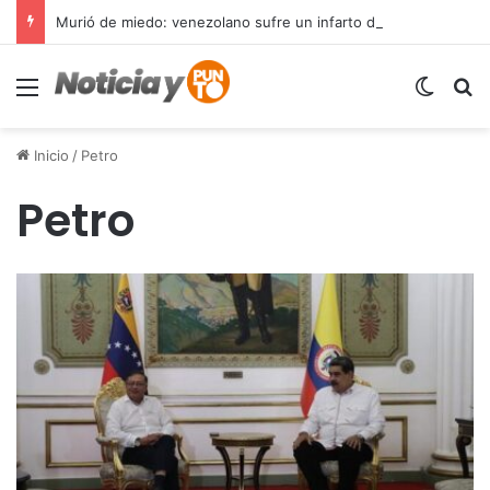
Murió de miedo: venezolano sufre un infarto durante una parada policial en Florida y expone el terror que viven miles de inmigrantes perseguidos por la presión migratoria en EE.UU.
Menú
Switch
B
Inicio
/
Petro
Petro