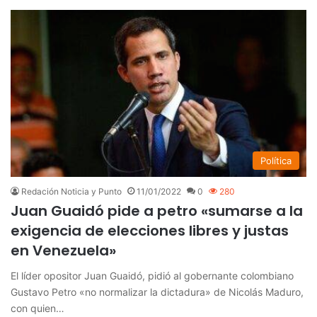
Política
Redación Noticia y Punto
11/01/2022
0
280
Juan Guaidó pide a petro «sumarse a la
exigencia de elecciones libres y justas
en Venezuela»
El líder opositor Juan Guaidó, pidió al gobernante colombiano
Gustavo Petro «no normalizar la dictadura» de Nicolás Maduro,
con quien…