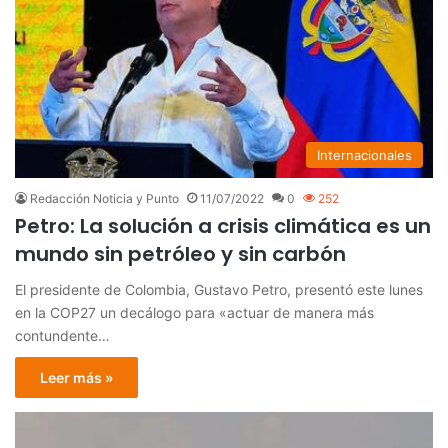
Internacionales
Redacción Noticia y Punto
11/07/2022
0
252
Petro: La solución a crisis climática es un
mundo sin petróleo y sin carbón
El presidente de Colombia, Gustavo Petro, presentó este lunes
en la COP27 un decálogo para «actuar de manera más
contundente…
Leer más »