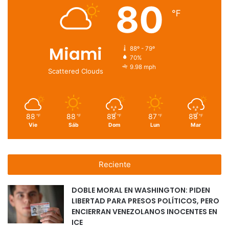
80
℉
Miami
88º - 79º
70%
9.98 mph
Scattered Clouds
88
88
88
87
88
℉
℉
℉
℉
℉
Vie
Sáb
Dom
Lun
Mar
Reciente
DOBLE MORAL EN WASHINGTON: PIDEN
LIBERTAD PARA PRESOS POLÍTICOS, PERO
ENCIERRAN VENEZOLANOS INOCENTES EN
ICE