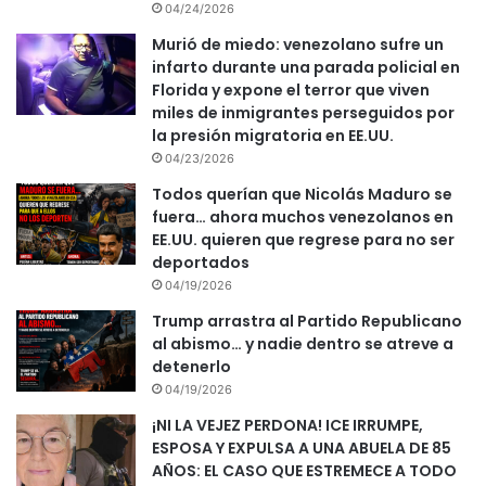
04/24/2026
Murió de miedo: venezolano sufre un
infarto durante una parada policial en
Florida y expone el terror que viven
miles de inmigrantes perseguidos por
la presión migratoria en EE.UU.
04/23/2026
Todos querían que Nicolás Maduro se
fuera… ahora muchos venezolanos en
EE.UU. quieren que regrese para no ser
deportados
04/19/2026
Trump arrastra al Partido Republicano
al abismo… y nadie dentro se atreve a
detenerlo
04/19/2026
¡NI LA VEJEZ PERDONA! ICE IRRUMPE,
ESPOSA Y EXPULSA A UNA ABUELA DE 85
AÑOS: EL CASO QUE ESTREMECE A TODO