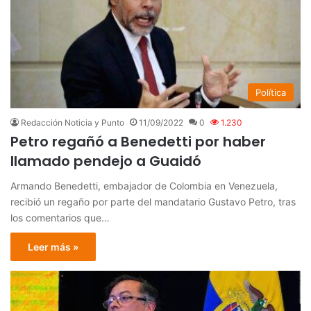
Política
Redacción Noticia y Punto
11/09/2022
0
1.230
Petro regañó a Benedetti por haber
llamado pendejo a Guaidó
Armando Benedetti, embajador de Colombia en Venezuela,
recibió un regaño por parte del mandatario Gustavo Petro, tras
los comentarios que…
Leer más »