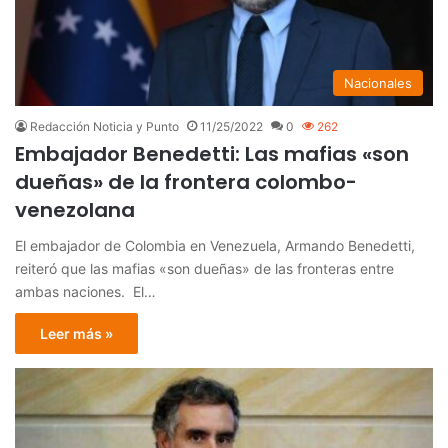
Nacionales
Redacción Noticia y Punto
11/25/2022
0
262
Embajador Benedetti: Las mafias «son
dueñas» de la frontera colombo-
venezolana
El embajador de Colombia en Venezuela, Armando Benedetti,
reiteró que las mafias «son dueñas» de las fronteras entre
ambas naciones. El…
Leer más »