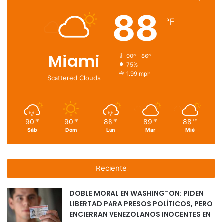
88
℉
Miami
90º - 86º
75%
1.99 mph
Scattered Clouds
90
90
88
89
88
℉
℉
℉
℉
℉
Sáb
Dom
Lun
Mar
Mié
Reciente
DOBLE MORAL EN WASHINGTON: PIDEN
LIBERTAD PARA PRESOS POLÍTICOS, PERO
ENCIERRAN VENEZOLANOS INOCENTES EN