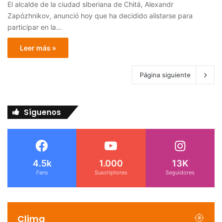
El alcalde de la ciudad siberiana de Chitá, Alexandr
Zapózhnikov, anunció hoy que ha decidido alistarse para
participar en la…
Leer más »
Página siguiente
Síguenos
4.5k
1.000
13K
Fans
Suscriptores
Seguidores
Clima