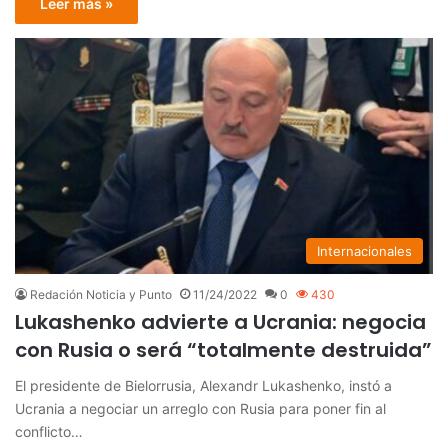
Leer más »
Internacionales
Redación Noticia y Punto
11/24/2022
0
430
Lukashenko advierte a Ucrania: negocia
con Rusia o será “totalmente destruida”
El presidente de Bielorrusia, Alexandr Lukashenko, instó a
Ucrania a negociar un arreglo con Rusia para poner fin al
conflicto…