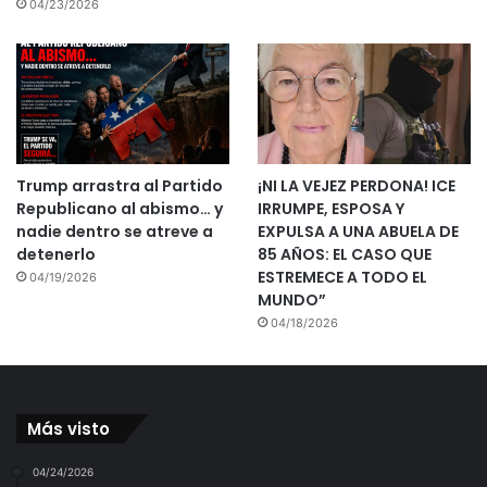
04/23/2026
Trump arrastra al Partido
¡NI LA VEJEZ PERDONA! ICE
Republicano al abismo… y
IRRUMPE, ESPOSA Y
nadie dentro se atreve a
EXPULSA A UNA ABUELA DE
detenerlo
85 AÑOS: EL CASO QUE
ESTREMECE A TODO EL
04/19/2026
MUNDO”
04/18/2026
Más visto
04/24/2026