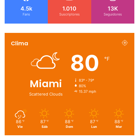
4.5k
1.010
13K
Fans
Suscriptores
Seguidores
Clima
80
℉
Miami
83º - 79º
80%
15.37 mph
Scattered Clouds
86
87
88
87
88
℉
℉
℉
℉
℉
Vie
Sáb
Dom
Lun
Mar