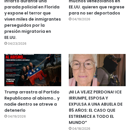
infarto durante una
muchos venezolanos en
parada policial en Florida
EE.UU. quieren que regrese
y expone el terror que
para no ser deportados
viven miles de inmigrantes
04/19/2026
perseguidos por la
presión migratoria en
EE.UU.
04/23/2026
Trump arrastra al Partido
¡NI LA VEJEZ PERDONA! ICE
Republicano al abismo… y
IRRUMPE, ESPOSA Y
nadie dentro se atreve a
EXPULSA A UNA ABUELA DE
detenerlo
85 AÑOS: EL CASO QUE
ESTREMECE A TODO EL
04/19/2026
MUNDO”
04/18/2026