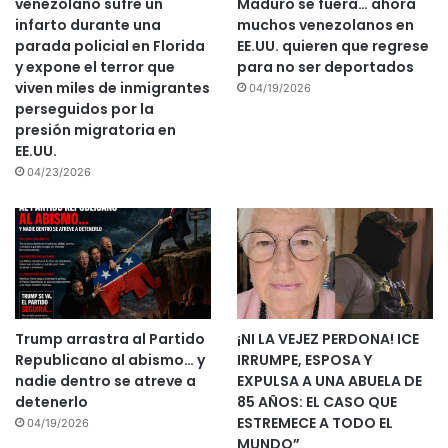
venezolano sufre un
Maduro se fuera… ahora
infarto durante una
muchos venezolanos en
parada policial en Florida
EE.UU. quieren que regrese
y expone el terror que
para no ser deportados
viven miles de inmigrantes
04/19/2026
perseguidos por la
presión migratoria en
EE.UU.
04/23/2026
Trump arrastra al Partido
¡NI LA VEJEZ PERDONA! ICE
Republicano al abismo… y
IRRUMPE, ESPOSA Y
nadie dentro se atreve a
EXPULSA A UNA ABUELA DE
detenerlo
85 AÑOS: EL CASO QUE
ESTREMECE A TODO EL
04/19/2026
MUNDO”