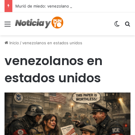
Murió de miedo: venezolano sufre un infarto durante una parada policial en Florida y expone el terror que viven miles de inmigrantes perseguidos por la presión migratoria en EE.UU.
Menú
Switch
B
Inicio
/
venezolanos en estados unidos
venezolanos en
estados unidos