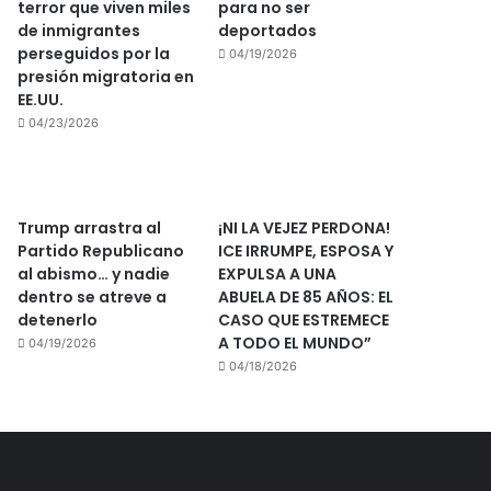
terror que viven miles
para no ser
de inmigrantes
deportados
perseguidos por la
04/19/2026
presión migratoria en
EE.UU.
04/23/2026
Trump arrastra al
¡NI LA VEJEZ PERDONA!
Partido Republicano
ICE IRRUMPE, ESPOSA Y
al abismo… y nadie
EXPULSA A UNA
dentro se atreve a
ABUELA DE 85 AÑOS: EL
detenerlo
CASO QUE ESTREMECE
A TODO EL MUNDO”
04/19/2026
04/18/2026