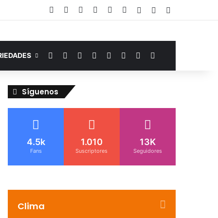
Facebook
YouTube
Instagram
Telegram
WhatsApp
Google Noticias
Acceso
Publicación al a
Barra lateral
Facebook
YouTube
Instagram
Telegram
WhatsApp
Google Noticias
Switch skin
Buscar por
RIEDADES
Síguenos
4.5k
1.010
13K
Fans
Suscriptores
Seguidores
Clima