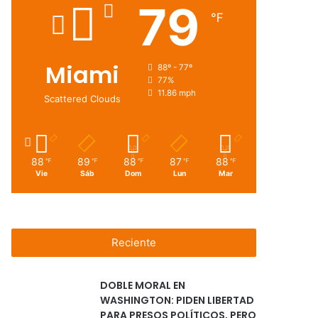
79
℉
Miami
88º - 77º
77%
11.86 mph
Scattered Clouds
88
89
88
87
88
℉
℉
℉
℉
℉
Vie
Sáb
Dom
Lun
Mar
Reciente
DOBLE MORAL EN
WASHINGTON: PIDEN LIBERTAD
PARA PRESOS POLÍTICOS, PERO