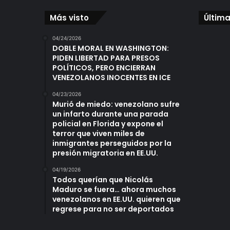
Más visto
Última
04/24/2026
DOBLE MORAL EN WASHINGTON:
PIDEN LIBERTAD PARA PRESOS
POLÍTICOS, PERO ENCIERRAN
VENEZOLANOS INOCENTES EN ICE
04/23/2026
Murió de miedo: venezolano sufre
un infarto durante una parada
policial en Florida y expone el
terror que viven miles de
inmigrantes perseguidos por la
presión migratoria en EE.UU.
04/19/2026
Todos querían que Nicolás
Maduro se fuera… ahora muchos
venezolanos en EE.UU. quieren que
regrese para no ser deportados