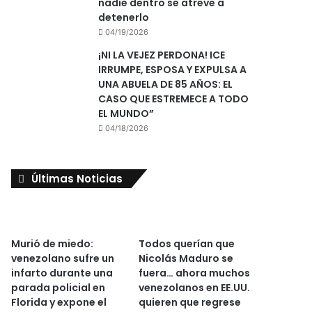
nadie dentro se atreve a
detenerlo
04/19/2026
¡NI LA VEJEZ PERDONA! ICE
IRRUMPE, ESPOSA Y EXPULSA A
UNA ABUELA DE 85 AÑOS: EL
CASO QUE ESTREMECE A TODO
EL MUNDO”
04/18/2026
Últimas Noticias
Murió de miedo:
Todos querían que
venezolano sufre un
Nicolás Maduro se
infarto durante una
fuera… ahora muchos
parada policial en
venezolanos en EE.UU.
Florida y expone el
quieren que regrese