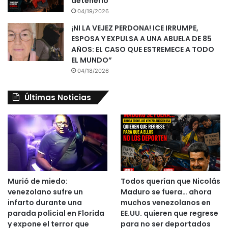
detenerlo
04/19/2026
¡NI LA VEJEZ PERDONA! ICE IRRUMPE,
ESPOSA Y EXPULSA A UNA ABUELA DE 85
AÑOS: EL CASO QUE ESTREMECE A TODO
EL MUNDO”
04/18/2026
Últimas Noticias
Murió de miedo:
Todos querían que Nicolás
venezolano sufre un
Maduro se fuera… ahora
infarto durante una
muchos venezolanos en
parada policial en Florida
EE.UU. quieren que regrese
y expone el terror que
para no ser deportados