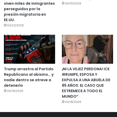
viven miles de inmigrantes
04/19/2026
perseguidos por la
presión migratoria en
EE.UU.
04/23/2026
Trump arrastra al Partido
¡NI LA VEJEZ PERDONA! ICE
Republicano al abismo… y
IRRUMPE, ESPOSA Y
nadie dentro se atreve a
EXPULSA A UNA ABUELA DE
detenerlo
85 AÑOS: EL CASO QUE
ESTREMECE A TODO EL
04/19/2026
MUNDO”
04/18/2026