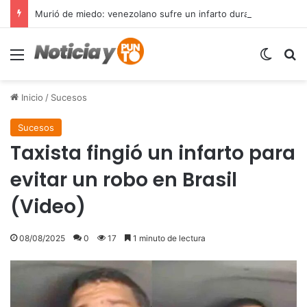
Murió de miedo: venezolano sufre un infarto durante una parada policial en Florida y expone el terror que viven miles de inmigrantes perseguidos por la presión migratoria en EE.UU.
Menú
Switch
B
Inicio
/
Sucesos
Sucesos
Taxista fingió un infarto para
evitar un robo en Brasil
(Video)
08/08/2025
0
17
1 minuto de lectura