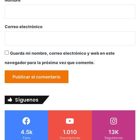
Nombre
i
o
*
Correo electrónico
Guarda mi nombre, correo electrónico y web en este
navegador para la próxima vez que comente.
Síguenos
4.5k
1.010
13K
Fans
Suscriptores
Seguidores