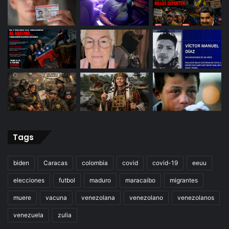
Tags
biden
Caracas
colombia
covid
covid-19
eeuu
elecciones
futbol
maduro
maracaibo
migrantes
muere
vacuna
venezolana
venezolano
venezolanos
venezuela
zulia