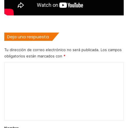
Deja una respuesta
Tu dirección de correo electrónico no será publicada.
Los campos
obligatorios están marcados con
*
C
o
m
e
n
t
a
r