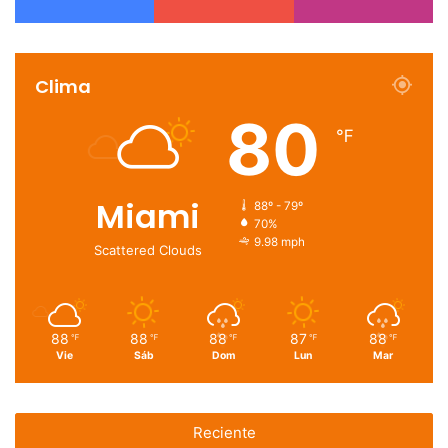
Clima
80
℉
Miami
88º - 79º
70%
9.98 mph
Scattered Clouds
88
88
88
87
88
℉
℉
℉
℉
℉
Vie
Sáb
Dom
Lun
Mar
Reciente