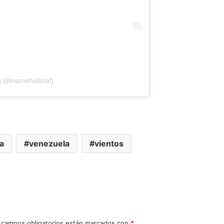
(@inamehoficial)
a
venezuela
vientos
 campos obligatorios están marcados con
*