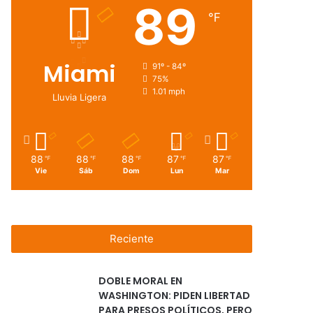
89
℉
Miami
91º - 84º
75%
1.01 mph
Lluvia Ligera
88
88
88
87
87
℉
℉
℉
℉
℉
Vie
Sáb
Dom
Lun
Mar
Reciente
DOBLE MORAL EN
WASHINGTON: PIDEN LIBERTAD
PARA PRESOS POLÍTICOS, PERO