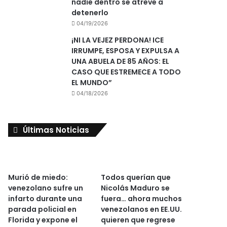
nadie dentro se atreve a
detenerlo
04/19/2026
¡NI LA VEJEZ PERDONA! ICE
IRRUMPE, ESPOSA Y EXPULSA A
UNA ABUELA DE 85 AÑOS: EL
CASO QUE ESTREMECE A TODO
EL MUNDO”
04/18/2026
Últimas Noticias
Murió de miedo:
Todos querían que
venezolano sufre un
Nicolás Maduro se
infarto durante una
fuera… ahora muchos
parada policial en
venezolanos en EE.UU.
Florida y expone el
quieren que regrese