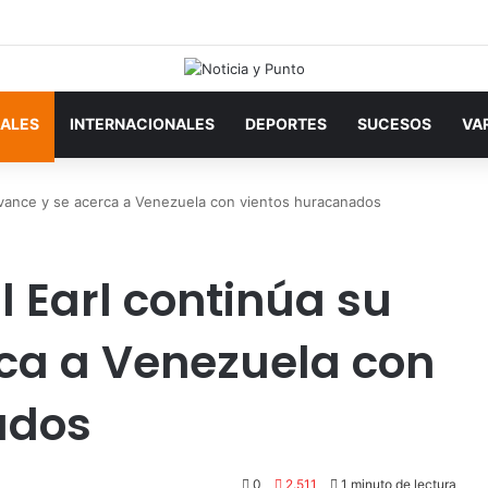
ALES
INTERNACIONALES
DEPORTES
SUCESOS
VA
avance y se acerca a Venezuela con vientos huracanados
 Earl continúa su
ca a Venezuela con
ados
0
2.511
1 minuto de lectura