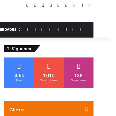
Facebook
YouTube
Instagram
Telegram
WhatsApp
Google Noticias
Acceso
Publicación al az
Barra lateral
Facebook
YouTube
Instagram
Telegram
WhatsApp
Google Noticias
Switch skin
Buscar por
RIEDADES
Síguenos
4.5k
1.010
13K
Fans
Suscriptores
Seguidores
Clima