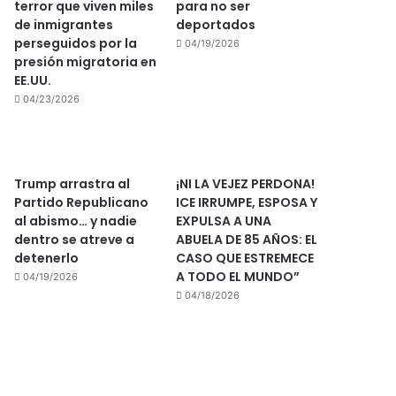
terror que viven miles
para no ser
de inmigrantes
deportados
perseguidos por la
04/19/2026
presión migratoria en
EE.UU.
04/23/2026
Trump arrastra al
¡NI LA VEJEZ PERDONA!
Partido Republicano
ICE IRRUMPE, ESPOSA Y
al abismo… y nadie
EXPULSA A UNA
dentro se atreve a
ABUELA DE 85 AÑOS: EL
detenerlo
CASO QUE ESTREMECE
A TODO EL MUNDO”
04/19/2026
04/18/2026