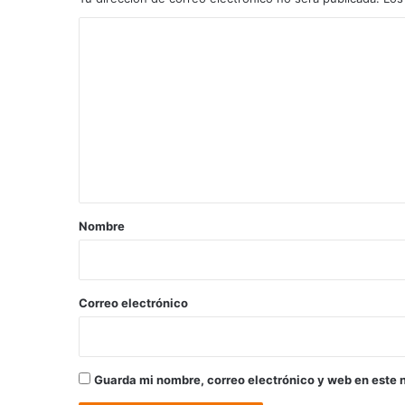
C
o
m
e
n
t
a
r
Nombre
i
o
*
Correo electrónico
Guarda mi nombre, correo electrónico y web en este 