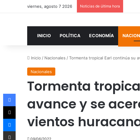
viernes, agosto 7 2026
Noticias de última hora
INICIO
POLÍTICA
ECONOMÍA
NACION
Inicio
/
Nacionales
/
Tormenta tropical Earl continúa su 
Nacionales
Tormenta tropical
Facebook
avance y se acer
X
vientos huracan
Messenger
Compartir por correo electrónico
09/06/2022