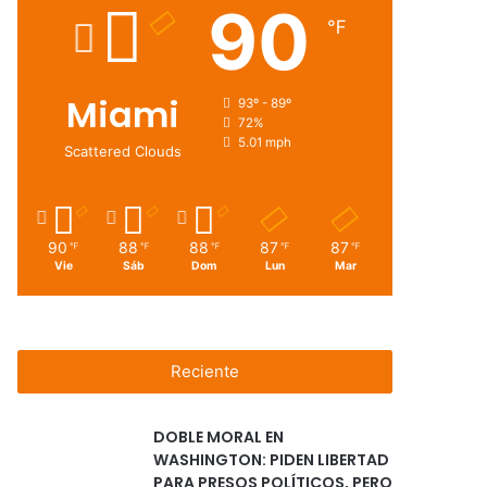
90
℉
Miami
93º - 89º
72%
5.01 mph
Scattered Clouds
90
88
88
87
87
℉
℉
℉
℉
℉
Vie
Sáb
Dom
Lun
Mar
Reciente
DOBLE MORAL EN
WASHINGTON: PIDEN LIBERTAD
PARA PRESOS POLÍTICOS, PERO