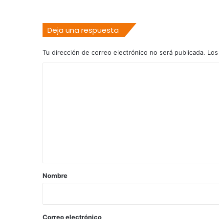
Deja una respuesta
Tu dirección de correo electrónico no será publicada.
Los
C
o
m
e
n
t
a
r
Nombre
i
o
*
Correo electrónico