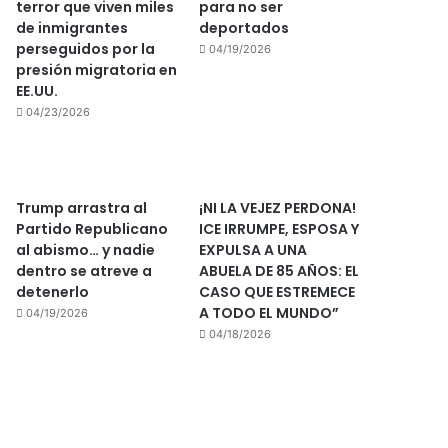
terror que viven miles
para no ser
de inmigrantes
deportados
perseguidos por la
04/19/2026
presión migratoria en
EE.UU.
04/23/2026
Trump arrastra al
¡NI LA VEJEZ PERDONA!
Partido Republicano
ICE IRRUMPE, ESPOSA Y
al abismo… y nadie
EXPULSA A UNA
dentro se atreve a
ABUELA DE 85 AÑOS: EL
detenerlo
CASO QUE ESTREMECE
A TODO EL MUNDO”
04/19/2026
04/18/2026