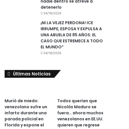
nadie dentro se atreve a
detenerlo
04/19/2026
¡NI LA VEJEZ PERDONA! ICE
IRRUMPE, ESPOSA Y EXPULSA A
UNA ABUELA DE 85 AÑOS: EL
CASO QUE ESTREMECE A TODO
EL MUNDO”
04/18/2026
Últimas Noticias
Murió de miedo:
Todos querían que
venezolano sufre un
Nicolás Maduro se
infarto durante una
fuera… ahora muchos
parada policial en
venezolanos en EE.UU.
Florida y expone el
quieren que regrese