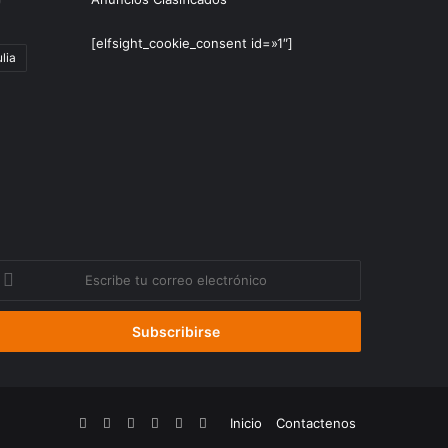
[elfsight_cookie_consent id=»1″]
lia
scribe
u
orreo
lectrónico
Facebook
YouTube
Instagram
Telegram
WhatsApp
Google
Inicio
Contactenos
Noticias