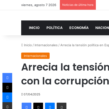
viernes, agosto 7 2026
Noticias de última hora
INICIO
POLÍTICA
ECONOMÍA
NACION
Inicio
/
Internacionales
/
Arrecia la tensión política en 
Internacionales
Arrecia la tensió
Facebook
con la corrupción
X
Messenger
07/04/2025
Compartir por correo electrónico
Facebook
X
Messenger
Compartir por correo electrónico