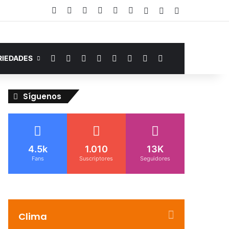
Facebook
YouTube
Instagram
Telegram
WhatsApp
Google Noticias
Acceso
Publicación al az
Barra lateral
Facebook
YouTube
Instagram
Telegram
WhatsApp
Google Noticias
Switch skin
Buscar por
RIEDADES
Síguenos
4.5k
1.010
13K
Fans
Suscriptores
Seguidores
Clima