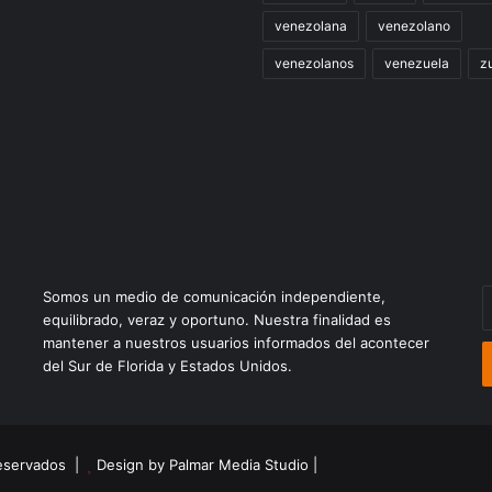
venezolana
venezolano
venezolanos
venezuela
zu
E
Somos un medio de comunicación independiente,
t
equilibrado, veraz y oportuno. Nuestra finalidad es
c
mantener a nuestros usuarios informados del acontecer
e
del Sur de Florida y Estados Unidos.
reservados |
Design by Palmar Media Studio
|