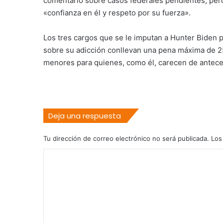
comentario sobre casos federales pendientes, pero
«confianza en él y respeto por su fuerza».
Los tres cargos que se le imputan a Hunter Biden p
sobre su adicción conllevan una pena máxima de 25 
menores para quienes, como él, carecen de antec
Deja una respuesta
Tu dirección de correo electrónico no será publicada.
Los
C
o
m
e
n