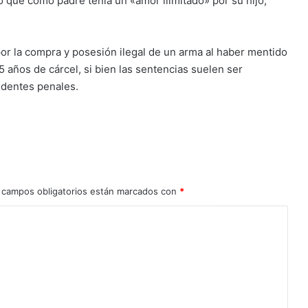
 que como padre tenía un «amor ilimitado» por su hijo,
or la compra y posesión ilegal de un arma al haber mentido
años de cárcel, si bien las sentencias suelen ser
edentes penales.
 campos obligatorios están marcados con
*