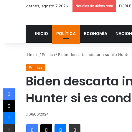
viernes, agosto 7 2026
Noticias de última hora
INICIO
POLÍTICA
ECONOMÍA
NACION
Inicio
/
Política
/
Biden descarta indultar a su hijo Hunte
Política
Biden descarta in
Facebook
Hunter si es con
X
Messenger
06/06/2024
Compartir por correo electrónico
Facebook
X
Messenger
Compartir por correo electrónico