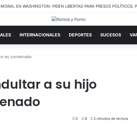
ALES
INTERNACIONALES
DEPORTES
SUCESOS
VA
r si es condenado
dultar a su hijo
denado
0
8
2 minutos de lectura