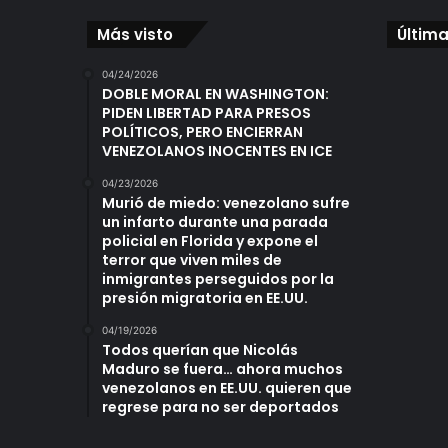
Más visto
Última
04/24/2026
DOBLE MORAL EN WASHINGTON:
PIDEN LIBERTAD PARA PRESOS
POLÍTICOS, PERO ENCIERRAN
VENEZOLANOS INOCENTES EN ICE
04/23/2026
Murió de miedo: venezolano sufre
un infarto durante una parada
policial en Florida y expone el
terror que viven miles de
inmigrantes perseguidos por la
presión migratoria en EE.UU.
04/19/2026
Todos querían que Nicolás
Maduro se fuera… ahora muchos
venezolanos en EE.UU. quieren que
regrese para no ser deportados