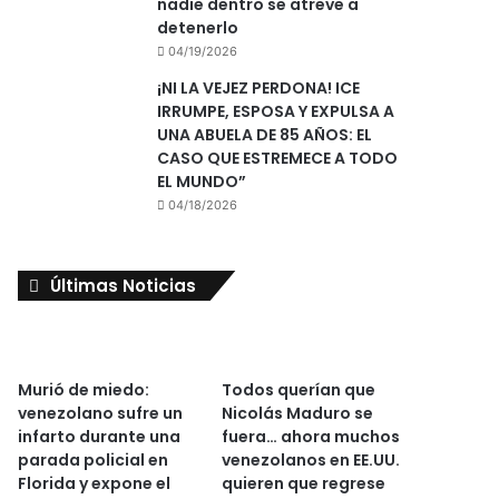
nadie dentro se atreve a
detenerlo
04/19/2026
¡NI LA VEJEZ PERDONA! ICE
IRRUMPE, ESPOSA Y EXPULSA A
UNA ABUELA DE 85 AÑOS: EL
CASO QUE ESTREMECE A TODO
EL MUNDO”
04/18/2026
Últimas Noticias
Murió de miedo:
Todos querían que
venezolano sufre un
Nicolás Maduro se
infarto durante una
fuera… ahora muchos
parada policial en
venezolanos en EE.UU.
Florida y expone el
quieren que regrese