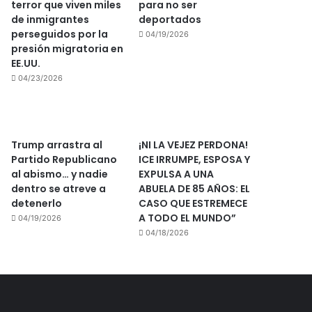
terror que viven miles
para no ser
de inmigrantes
deportados
perseguidos por la
04/19/2026
presión migratoria en
EE.UU.
04/23/2026
Trump arrastra al
¡NI LA VEJEZ PERDONA!
Partido Republicano
ICE IRRUMPE, ESPOSA Y
al abismo… y nadie
EXPULSA A UNA
dentro se atreve a
ABUELA DE 85 AÑOS: EL
detenerlo
CASO QUE ESTREMECE
A TODO EL MUNDO”
04/19/2026
04/18/2026