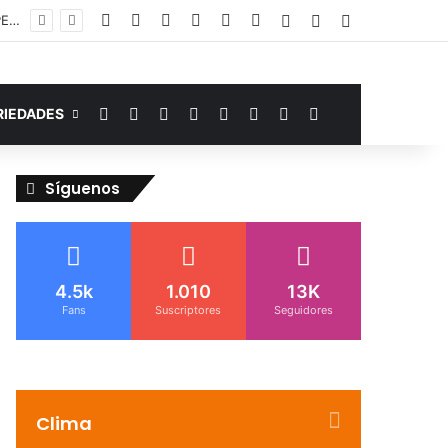
Facebook
YouTube
Instagram
Telegram
WhatsApp
Google Noticias
Acceso
Publicación al az
Barra lateral
Murió de miedo: venezolano sufre un infarto durante una parada policial en Florida y expone el terror que viven miles de inmigrantes perseguidos por la presión migratoria en EE.UU.
Facebook
YouTube
Instagram
Telegram
WhatsApp
Google Noticias
Switch skin
Buscar por
RIEDADES
Síguenos
4.5k
1.010
13K
Fans
Suscriptores
Seguidores
Clima