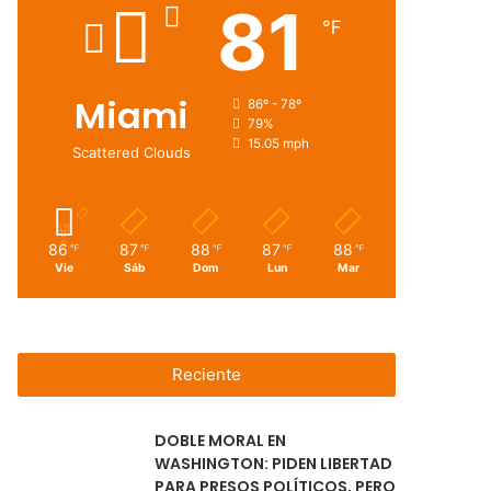
81
℉
Miami
86º - 78º
79%
15.05 mph
Scattered Clouds
86
87
88
87
88
℉
℉
℉
℉
℉
Vie
Sáb
Dom
Lun
Mar
Reciente
DOBLE MORAL EN
WASHINGTON: PIDEN LIBERTAD
PARA PRESOS POLÍTICOS, PERO