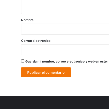
t
a
r
Nombre
i
o
*
Correo electrónico
Guarda mi nombre, correo electrónico y web en este 