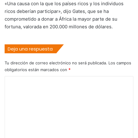
«Una causa con la que los países ricos y los individuos
ricos deberían participar», dijo Gates, que se ha
comprometido a donar a África la mayor parte de su
fortuna, valorada en 200.000 millones de dólares.
Deja una respuesta
Tu dirección de correo electrónico no será publicada.
Los campos
obligatorios están marcados con
*
C
o
m
e
n
t
a