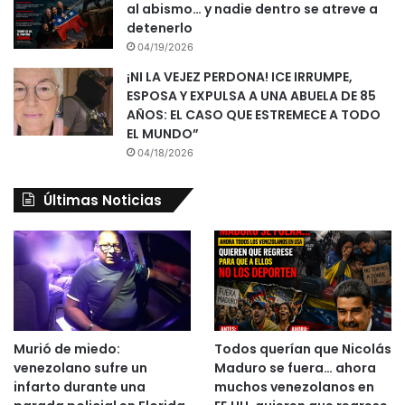
al abismo… y nadie dentro se atreve a
detenerlo
04/19/2026
¡NI LA VEJEZ PERDONA! ICE IRRUMPE,
ESPOSA Y EXPULSA A UNA ABUELA DE 85
AÑOS: EL CASO QUE ESTREMECE A TODO
EL MUNDO”
04/18/2026
Últimas Noticias
Murió de miedo:
Todos querían que Nicolás
venezolano sufre un
Maduro se fuera… ahora
infarto durante una
muchos venezolanos en