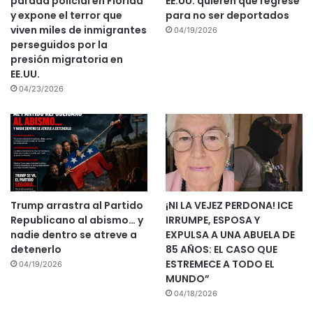
parada policial en Florida
EE.UU. quieren que regrese
y expone el terror que
para no ser deportados
viven miles de inmigrantes
04/19/2026
perseguidos por la
presión migratoria en
EE.UU.
04/23/2026
Trump arrastra al Partido
¡NI LA VEJEZ PERDONA! ICE
Republicano al abismo… y
IRRUMPE, ESPOSA Y
nadie dentro se atreve a
EXPULSA A UNA ABUELA DE
detenerlo
85 AÑOS: EL CASO QUE
ESTREMECE A TODO EL
04/19/2026
MUNDO”
04/18/2026