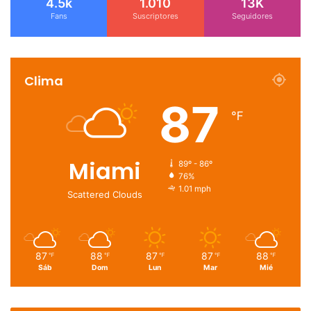
4.5k
1.010
13K
Fans
Suscriptores
Seguidores
Clima
87
℉
Miami
89º - 86º
76%
1.01 mph
Scattered Clouds
87
88
87
87
88
℉
℉
℉
℉
℉
Sáb
Dom
Lun
Mar
Mié