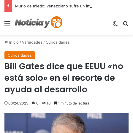
Murió de miedo: venezolano sufre un infarto durante una parada policial en Florida y expone el terror que viven miles de inmigrantes perseguidos por la presión migratoria en EE.UU.
Menú
Switch
B
Inicio
/
Variedades
/
Curiosidades
Curiosidades
Bill Gates dice que EEUU «no
está solo» en el recorte de
ayuda al desarrollo
06/24/2025
0
10
1 minuto de lectura