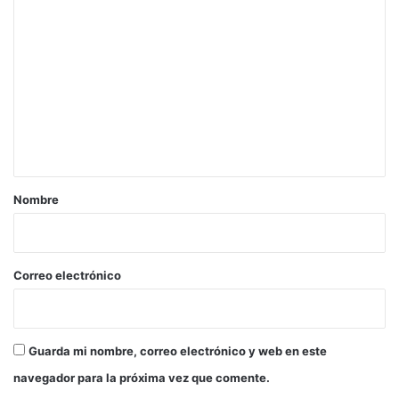
C
o
m
e
n
t
a
r
Nombre
i
o
*
Correo electrónico
Guarda mi nombre, correo electrónico y web en este
navegador para la próxima vez que comente.