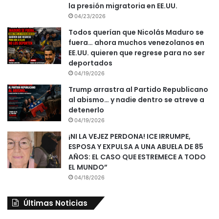
la presión migratoria en EE.UU.
04/23/2026
Todos querían que Nicolás Maduro se
fuera… ahora muchos venezolanos en
EE.UU. quieren que regrese para no ser
deportados
04/19/2026
Trump arrastra al Partido Republicano
al abismo… y nadie dentro se atreve a
detenerlo
04/19/2026
¡NI LA VEJEZ PERDONA! ICE IRRUMPE,
ESPOSA Y EXPULSA A UNA ABUELA DE 85
AÑOS: EL CASO QUE ESTREMECE A TODO
EL MUNDO”
04/18/2026
Últimas Noticias