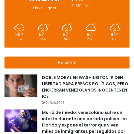
1.01 mph
Lluvia Ligera
89
87
87
87
87
℉
℉
℉
℉
℉
Jue
Vie
Sáb
Dom
Lun
Reciente
DOBLE MORAL EN WASHINGTON: PIDEN
LIBERTAD PARA PRESOS POLÍTICOS, PERO
ENCIERRAN VENEZOLANOS INOCENTES EN
ICE
04/24/2026
Murió de miedo: venezolano sufre un
infarto durante una parada policial en
Florida y expone el terror que viven
miles de inmigrantes perseguidos por