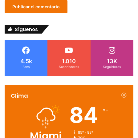
Síguenos
4.5k
1.010
13K
Fans
Suscriptores
Seguidores
Clima
84
℉
Miami
85º - 83º
79%