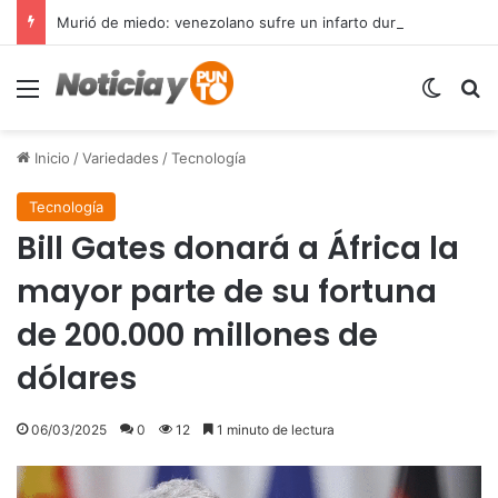
Murió de miedo: venezolano sufre un infarto durante una parada policial en Florida y expone el terror que viven miles de inmigrantes perseguidos por la presión migratoria en EE.UU.
Menú
Switch
B
Inicio
/
Variedades
/
Tecnología
Tecnología
Bill Gates donará a África la
mayor parte de su fortuna
de 200.000 millones de
dólares
06/03/2025
0
12
1 minuto de lectura