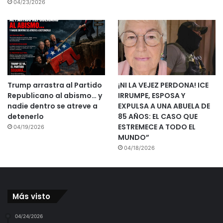
04/23/2026
Trump arrastra al Partido
¡NI LA VEJEZ PERDONA! ICE
Republicano al abismo… y
IRRUMPE, ESPOSA Y
nadie dentro se atreve a
EXPULSA A UNA ABUELA DE
detenerlo
85 AÑOS: EL CASO QUE
ESTREMECE A TODO EL
04/19/2026
MUNDO”
04/18/2026
Más visto
04/24/2026