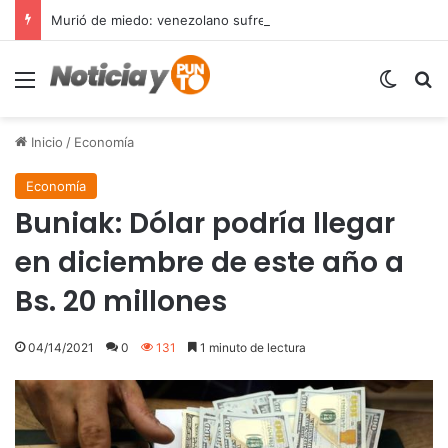
Murió de miedo: venezolano sufre un infarto durante una parada policial en Florida y expone el terror que viven miles de inmigrantes perseguidos por la presión migratoria en EE.UU.
Menú
Switch
B
Inicio
/
Economía
Economía
Buniak: Dólar podría llegar
en diciembre de este año a
Bs. 20 millones
04/14/2021
0
131
1 minuto de lectura