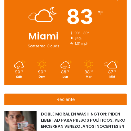
83
℉
Miami
90º - 80º
84%
1.01 mph
Scattered Clouds
90
90
88
88
87
℉
℉
℉
℉
℉
Sáb
Dom
Lun
Mar
Mié
Reciente
DOBLE MORAL EN WASHINGTON: PIDEN
LIBERTAD PARA PRESOS POLÍTICOS, PERO
ENCIERRAN VENEZOLANOS INOCENTES EN