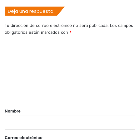
Deja una respuesta
Tu dirección de correo electrónico no será publicada.
Los campos
obligatorios están marcados con
*
C
o
m
e
n
t
a
r
Nombre
i
o
*
Correo electrónico